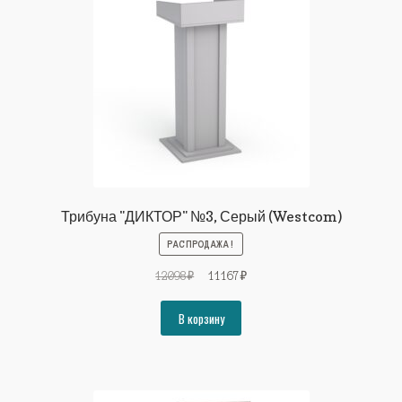
Трибуна "ДИКТОР" №3, Серый (Westcom)
РАСПРОДАЖА!
Первоначальная
Текущая
12098
₽
11167
₽
цена
цена:
составляла
11167₽.
В корзину
12098₽.