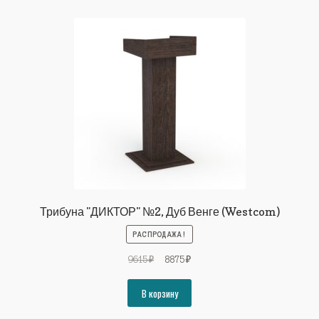
Трибуна "ДИКТОР" №2, Дуб Венге (Westcom)
РАСПРОДАЖА!
Первоначальная
Текущая
9615
₽
8875
₽
цена
цена:
составляла
8875₽.
В корзину
9615₽.