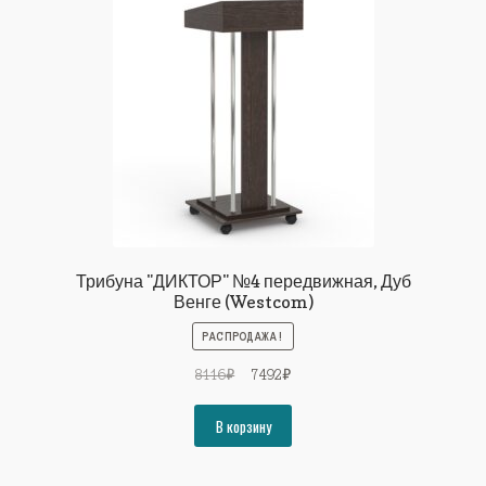
Трибуна "ДИКТОР" №4 передвижная, Дуб
Венге (Westcom)
РАСПРОДАЖА!
Первоначальная
Текущая
8116
₽
7492
₽
цена
цена:
составляла
7492₽.
В корзину
8116₽.