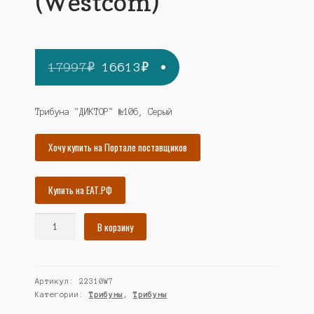
(Westcom)
Первоначальная
Текущая
17997
₽
16613
₽
цена
цена:
составляла
16613₽.
Трибуна "ДИКТОР" №106, Серый
17997₽.
Хочу купить на Портале поставщиков
Купить на ЕАТ.РФ
Количество
В корзину
товара
Трибуна
"ДИКТОР"
Артикул:
22310W7
№106,
Категории:
Трибуны
,
Трибуны
Серый
(Westcom)