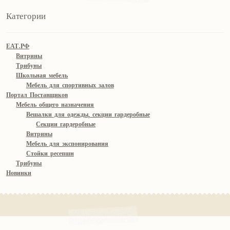
Категории
ЕАТ.РФ
Витрины
Трибуны
Школьная мебель
Мебель для спортивных залов
Портал Поставщиков
Мебель общего назначения
Вешалки для одежды, секции гардеробные
Секции гардеробные
Витрины
Мебель для экспонирования
Стойки ресепшн
Трибуны
Новинки