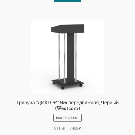
12098₽.
Трибуна "ДИКТОР" №4 передвижная, Черный
(Westcom)
РАСПРОДАЖА!
Первоначальная
Текущая
8116
₽
7492
₽
цена
цена: