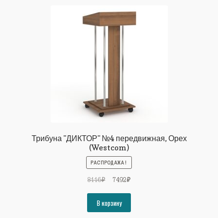
Трибуна "ДИКТОР" №4 передвижная, Орех
(Westcom)
РАСПРОДАЖА!
Первоначальная
Текущая
8116
₽
7492
₽
цена
цена:
составляла
7492₽.
В корзину
8116₽.