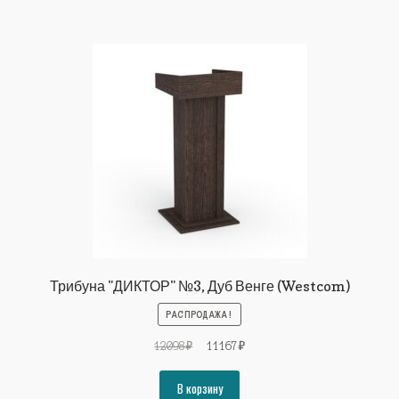
Трибуна "ДИКТОР" №3, Дуб Венге (Westcom)
РАСПРОДАЖА!
Первоначальная
Текущая
12098
₽
11167
₽
цена
цена:
составляла
11167₽.
В корзину