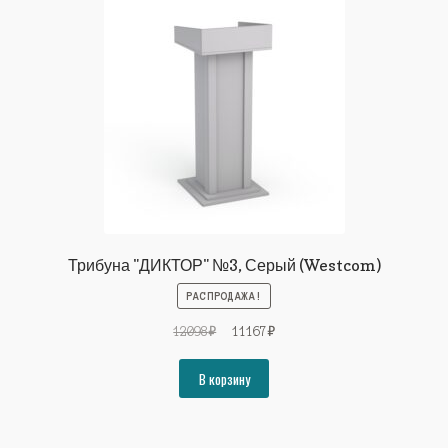
Трибуна "ДИКТОР" №3, Серый (Westcom)
РАСПРОДАЖА!
Первоначальная
Текущая
12098
₽
11167
₽
цена
цена:
составляла
11167₽.
В корзину
12098₽.