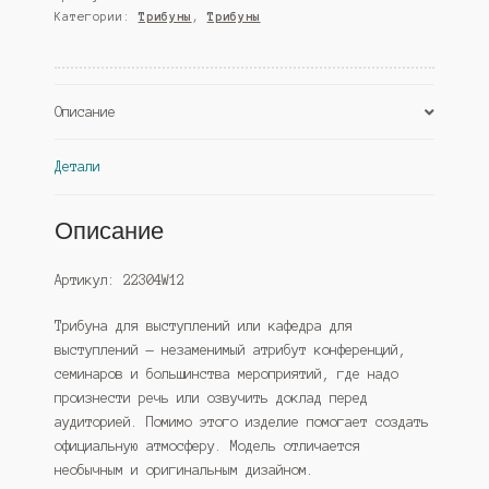
Категории:
Трибуны
,
Трибуны
Дуб
Золотистый
(Westcom)
Описание
Детали
Описание
Артикул: 22304W12
Трибуна для выступлений или кафедра для
выступлений — незаменимый атрибут конференций,
семинаров и большинства мероприятий, где надо
произнести речь или озвучить доклад перед
аудиторией. Помимо этого изделие помогает создать
официальную атмосферу. Модель отличается
необычным и оригинальным дизайном.