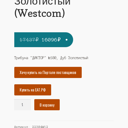
Золотистый
(Westcom)
Первоначальная
Текущая
17437
₽
16096
₽
цена
цена:
составляла
16096₽.
Трибуна "ДИКТОР" №100, Дуб Золотистый
17437₽.
Хочу купить на Портале поставщиков
Купить на ЕАТ.РФ
Количество
В корзину
товара
Трибуна
"ДИКТОР"
Артикул:
22304W12
№100,