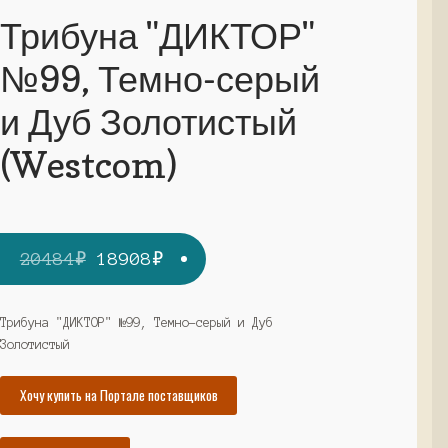
Трибуна "ДИКТОР"
№99, Темно-серый
и Дуб Золотистый
(Westcom)
Первоначальная
Текущая
20484
₽
18908
₽
цена
цена:
составляла
18908₽.
Трибуна "ДИКТОР" №99, Темно-серый и Дуб
Золотистый
20484₽.
Хочу купить на Портале поставщиков