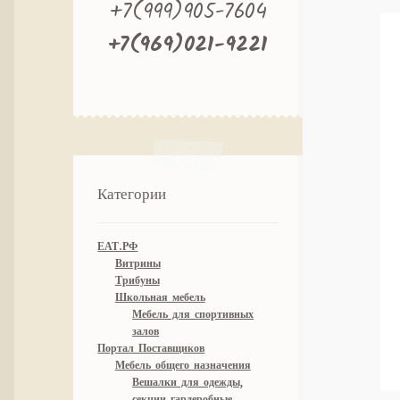
+7(999)905-7604
+7(969)021-9221
Категории
ЕАТ.РФ
Витрины
Трибуны
Школьная мебель
Мебель для спортивных
залов
Портал Поставщиков
Мебель общего назначения
Вешалки для одежды,
секции гардеробные