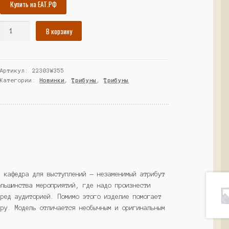
Купить на ЕАТ.РФ
Количество
В корзину
товара
Трибуна
"ДИКТОР"
Артикул:
22303W355
№99,
Категории:
Новинки
,
Трибуны
,
Трибуны
Темно-
серый
и
Дуб
Золотистый
(Westcom)
и кафедра для выступлений — незаменимый атрибут
ольшинства мероприятий, где надо произнести
еред аудиторией. Помимо этого изделие помогает
еру. Модель отличается необычным и оригинальным