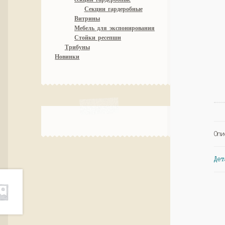
Секции гардеробные
Витрины
Мебель для экспонирования
Стойки ресепшн
Трибуны
Новинки
Опи
Дет