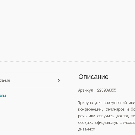
Описание
сание
Артикул: 22303W355
али
Трибуна для выступлений ил
конференций, семинаров и б
речь или озвучить доклад п
создать официальную атмосф
дизайном.