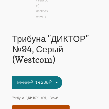
Трибуна "ДИКТОР"
№94, Серый
(Westcom)
Первоначальная
Текущая
15425
₽
14238
₽
цена
цена:
составляла
14238₽.
Трибуна "ДИКТОР" №94, Серый
15425₽.