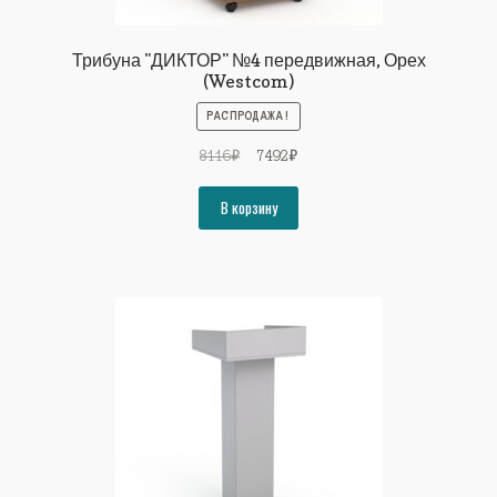
Трибуна "ДИКТОР" №4 передвижная, Орех
(Westcom)
РАСПРОДАЖА!
Первоначальная
Текущая
8116
₽
7492
₽
цена
цена:
составляла
7492₽.
В корзину
8116₽.