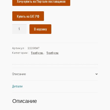
Хочу купить на Портале поставщиков
Купить на ЕАТ.РФ
Количество
В корзину
товара
Трибуна
"ДИКТОР"
Артикул:
22298W7
№94,
Категории:
Трибуны
,
Трибуны
Серый
(Westcom)
Описание
Детали
Описание