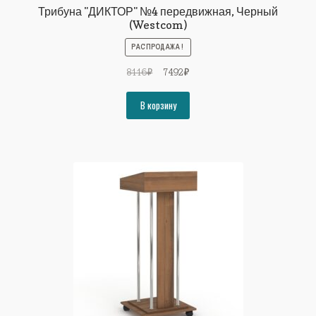
Трибуна "ДИКТОР" №4 передвижная, Черный
(Westcom)
РАСПРОДАЖА!
Первоначальная
Текущая
8116
₽
7492
₽
цена
цена:
составляла
7492₽.
В корзину
8116₽.