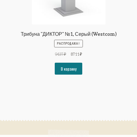
Трибуна "ДИКТОР" №1, Серый (Westcom)
РАСПРОДАЖА!
Первоначальная
Текущая
9437
₽
8711
₽
цена
цена:
составляла
8711₽.
В корзину
9437₽.