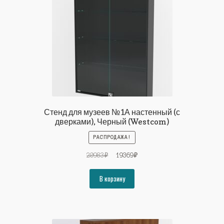
Стенд для музеев №1А настенный (с
дверками), Черный (Westcom)
РАСПРОДАЖА!
Первоначальная
Текущая
20983
₽
19369
₽
цена
цена:
составляла
19369₽.
В корзину
20983₽.