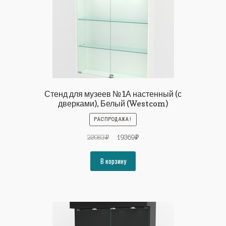
Стенд для музеев №1А настенный (с
дверками), Белый (Westcom)
РАСПРОДАЖА!
Первоначальная
Текущая
20983
₽
19369
₽
цена
цена:
составляла
19369₽.
В корзину
20983₽.