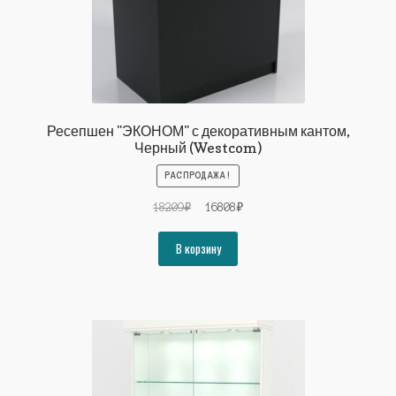
Ресепшен "ЭКОНОМ" с декоративным кантом,
Черный (Westcom)
РАСПРОДАЖА!
Первоначальная
Текущая
18209
₽
16808
₽
цена
цена:
составляла
16808₽.
В корзину
18209₽.