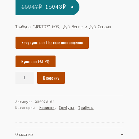
Первоначальная
Текущая
16947
₽
15643
₽
цена
цена:
составляла
15643₽.
Трибуна "ДИКТОР" №93, Дуб Венге и Дуб Сонома
16947₽.
Хочу купить на Портале поставщиков
Купить на ЕАТ.РФ
Количество
В корзину
товара
Трибуна
"ДИКТОР"
Артикул:
22297W104
№93,
Категории:
Новинки
,
Трибуны
,
Трибуны
Дуб
Венге
и
Дуб
Описание
Сонома