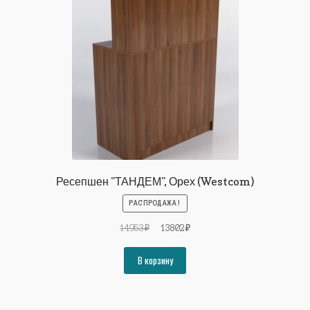
Ресепшен "ТАНДЕМ", Орех (Westcom)
РАСПРОДАЖА!
Первоначальная
Текущая
14953
₽
13802
₽
цена
цена:
составляла
13802₽.
В корзину
14953₽.