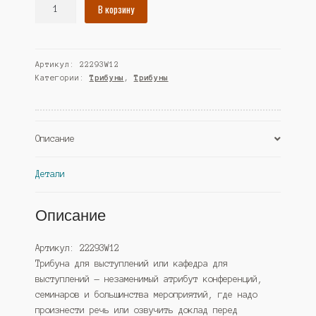
Количество
В корзину
товара
Трибуна
"ДИКТОР"
Артикул:
22293W12
№89,
Категории:
Трибуны
,
Трибуны
Дуб
Золотистый
(Westcom)
Описание
Детали
Описание
Артикул: 22293W12
Трибуна для выступлений или кафедра для
выступлений — незаменимый атрибут конференций,
семинаров и большинства мероприятий, где надо
произнести речь или озвучить доклад перед