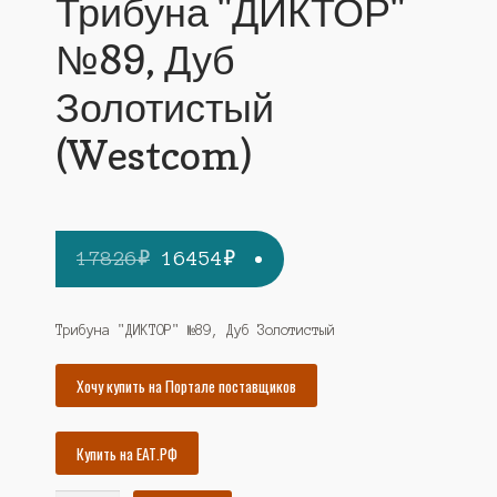
Трибуна "ДИКТОР"
№89, Дуб
Золотистый
(Westcom)
Первоначальная
Текущая
17826
₽
16454
₽
цена
цена:
составляла
16454₽.
Трибуна "ДИКТОР" №89, Дуб Золотистый
17826₽.
Хочу купить на Портале поставщиков
Купить на ЕАТ.РФ