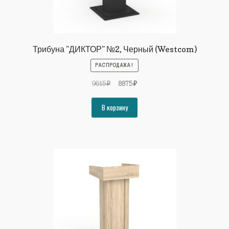
Трибуна "ДИКТОР" №2, Черный (Westcom)
РАСПРОДАЖА!
Первоначальная
Текущая
9615
₽
8875
₽
цена
цена:
составляла
8875₽.
В корзину
9615₽.