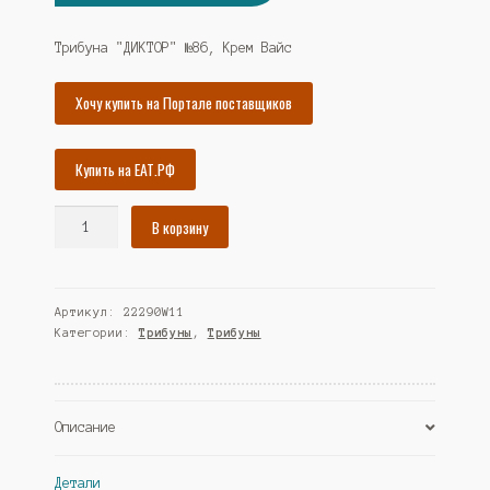
цена
цена:
составляла
15598₽.
Трибуна "ДИКТОР" №86, Крем Вайс
16897₽.
Хочу купить на Портале поставщиков
Купить на ЕАТ.РФ
Количество
В корзину
товара
Трибуна
"ДИКТОР"
Артикул:
22290W11
№86,
Категории:
Трибуны
,
Трибуны
Крем
Вайс
(Westcom)
Описание
Детали