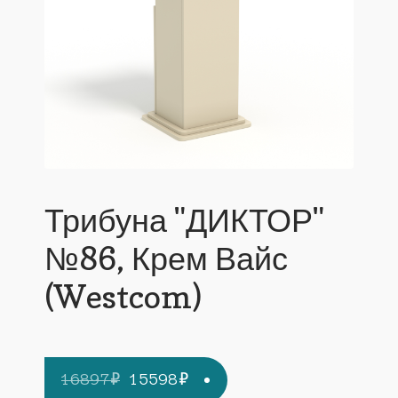
Трибуна "ДИКТОР"
№86, Крем Вайс
(Westcom)
Первоначальная
Текущая
16897
₽
15598
₽