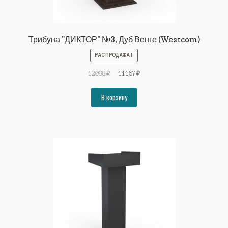
Трибуна "ДИКТОР" №3, Дуб Венге (Westcom)
РАСПРОДАЖА!
Первоначальная
Текущая
12098
₽
11167
₽
цена
цена:
составляла
11167₽.
В корзину
12098₽.