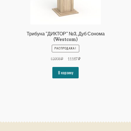
Трибуна "ДИКТОР" №3, Дуб Сонома
(Westcom)
РАСПРОДАЖА!
Первоначальная
Текущая
12098
₽
11167
₽
цена
цена:
составляла
11167₽.
В корзину
12098₽.