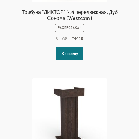
Трибуна "ДИКТОР" №4 передвижная, Дуб
Сонома (Westcom)
РАСПРОДАЖА!
Первоначальная
Текущая
8116
₽
7492
₽
цена
цена:
составляла
7492₽.
В корзину
8116₽.