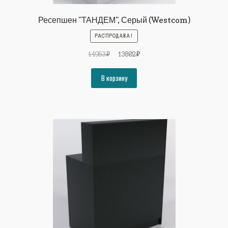
Ресепшен "ТАНДЕМ", Серый (Westcom)
РАСПРОДАЖА!
Первоначальная
Текущая
14953
₽
13802
₽
цена
цена:
составляла
13802₽.
В корзину
14953₽.