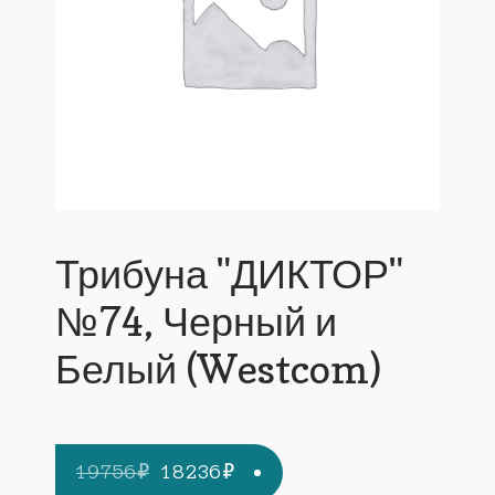
Трибуна "ДИКТОР"
№74, Черный и
Белый (Westcom)
Первоначальная
Текущая
19756
₽
18236
₽