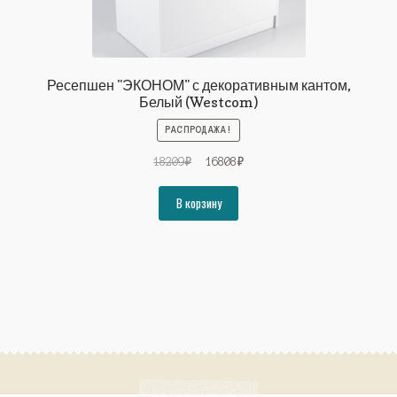
Ресепшен "ЭКОНОМ" с декоративным кантом,
Белый (Westcom)
РАСПРОДАЖА!
Первоначальная
Текущая
18209
₽
16808
₽
цена
цена:
составляла
16808₽.
В корзину
18209₽.