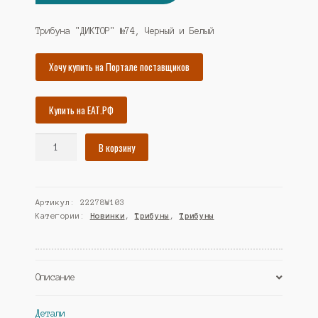
цена
цена:
составляла
18236₽.
Трибуна "ДИКТОР" №74, Черный и Белый
19756₽.
Хочу купить на Портале поставщиков
Купить на ЕАТ.РФ
Количество
В корзину
товара
Трибуна
"ДИКТОР"
Артикул:
22278W103
№74,
Категории:
Новинки
,
Трибуны
,
Трибуны
Черный
и
Белый
(Westcom)
Описание
Детали