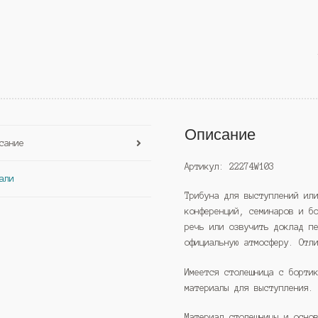
Описание
сание
Артикул: 22274W103
али
Трибуна для выступлений ил
конференций, семинаров и б
речь или озвучить доклад п
официальную атмосферу. Отл
Имеется столешница с борти
материалы для выступления.
Материал столешницы и осно