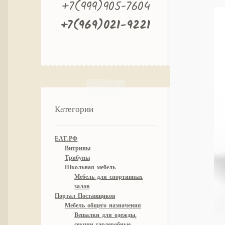
+7(999)905-7604
+7(969)021-9221
Категории
ЕАТ.РФ
Витрины
Трибуны
Школьная мебель
Мебель для спортивных
залов
Портал Поставщиков
Мебель общего назначения
Вешалки для одежды,
секции гардеробные