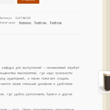
товара
Трибуна
"ДИКТОР"
Артикул:
22274W103
№70,
Категории:
Новинки
,
Трибуны
,
Трибуны
Черный
и
Белый
(Westcom)
и кафедра для выступлений — незаменимый атрибут
ольшинства мероприятий, где надо произнести
еред аудиторией, а также помогает создать
ичается своим стильным дизайном и удобством.
ком, где удобно расположить бумаги и другие
вания — лдсп. Цвета представлены стандартные.