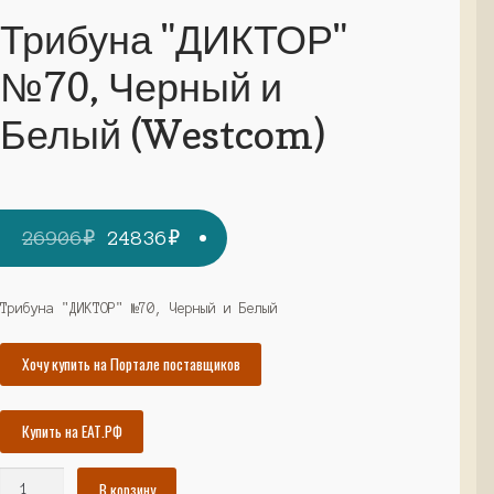
Трибуна "ДИКТОР"
№70, Черный и
Белый (Westcom)
Первоначальная
Текущая
26906
₽
24836
₽
цена
цена:
составляла
24836₽.
Трибуна "ДИКТОР" №70, Черный и Белый
26906₽.
Хочу купить на Портале поставщиков
Купить на ЕАТ.РФ
Количество
В корзину