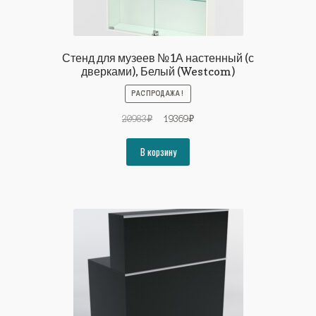
Стенд для музеев №1А настенный (с
дверками), Белый (Westcom)
РАСПРОДАЖА!
Первоначальная
Текущая
20983
₽
19369
₽
цена
цена:
составляла
19369₽.
В корзину
20983₽.