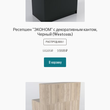
Ресепшен "ЭКОНОМ" с декоративным кантом,
Черный (Westcom)
РАСПРОДАЖА!
Первоначальная
Текущая
18209
₽
16808
₽
цена
цена:
составляла
16808₽.
В корзину
18209₽.