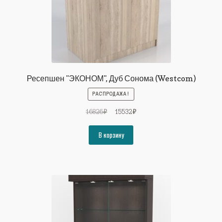
Ресепшен "ЭКОНОМ", Дуб Сонома (Westcom)
РАСПРОДАЖА!
Первоначальная
Текущая
16826
₽
15532
₽
цена
цена:
составляла
15532₽.
В корзину
16826₽.