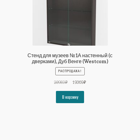
Стенд для музеев №1А настенный (с
дверками), Дуб Венге (Westcom)
РАСПРОДАЖА!
Первоначальная
Текущая
20983
₽
19369
₽
цена
цена:
составляла
19369₽.
В корзину
20983₽.