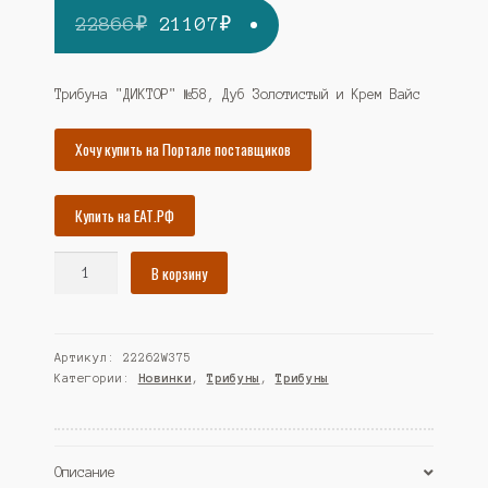
Первоначальная
Текущая
22866
₽
21107
₽
цена
цена:
составляла
21107₽.
Трибуна "ДИКТОР" №58, Дуб Золотистый и Крем Вайс
22866₽.
Хочу купить на Портале поставщиков
Купить на ЕАТ.РФ
Количество
В корзину
товара
Трибуна
"ДИКТОР"
Артикул:
22262W375
№58,
Категории:
Новинки
,
Трибуны
,
Трибуны
Дуб
Золотистый
и
Крем
Описание
Вайс