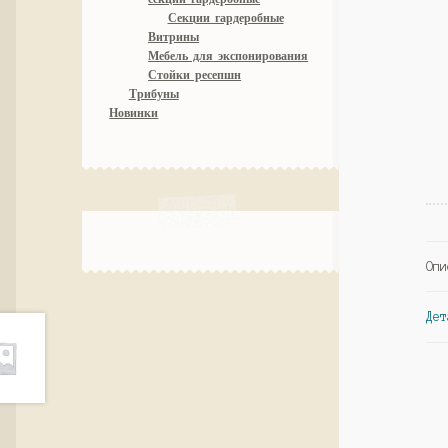
Секции гардеробные
Витрины
Мебель для экспонирования
Стойки ресепшн
Трибуны
Новинки
Опи
Дет