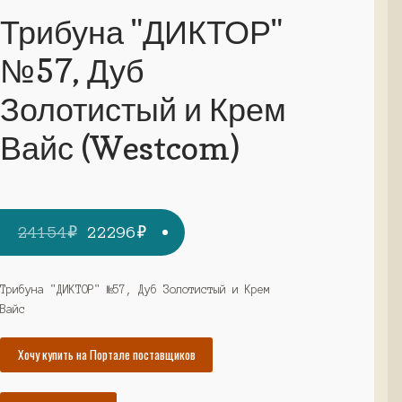
Трибуна "ДИКТОР"
№57, Дуб
Золотистый и Крем
Вайс (Westcom)
Первоначальная
Текущая
24154
₽
22296
₽
цена
цена:
составляла
22296₽.
Трибуна "ДИКТОР" №57, Дуб Золотистый и Крем
Вайс
24154₽.
Хочу купить на Портале поставщиков