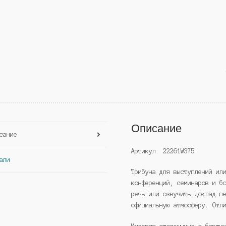
Описание
сание
Артикул: 22261W375
али
Трибуна для выступлений ил
конференций, семинаров и б
речь или озвучить доклад п
официальную атмосферу. Отл