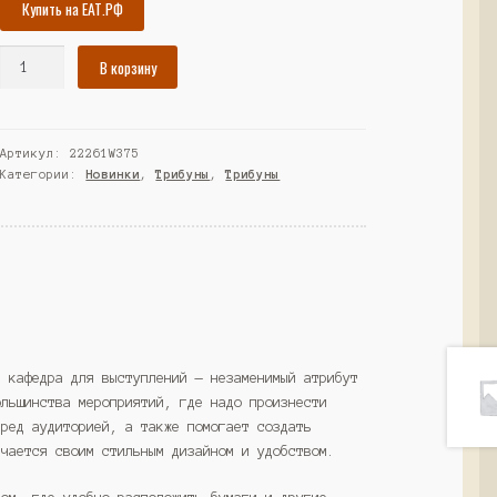
Купить на ЕАТ.РФ
Количество
В корзину
товара
Трибуна
"ДИКТОР"
Артикул:
22261W375
№57,
Категории:
Новинки
,
Трибуны
,
Трибуны
Дуб
Золотистый
и
Крем
Вайс
(Westcom)
и кафедра для выступлений — незаменимый атрибут
ольшинства мероприятий, где надо произнести
еред аудиторией, а также помогает создать
ичается своим стильным дизайном и удобством.