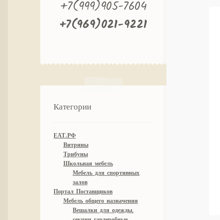
+7(999)905-7604
+7(969)021-9221
Категории
ЕАТ.РФ
Витрины
Трибуны
Школьная мебель
Мебель для спортивных
залов
Портал Поставщиков
Мебель общего назначения
Вешалки для одежды,
секции гардеробные