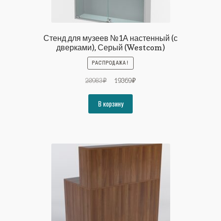
Стенд для музеев №1А настенный (с
дверками), Серый (Westcom)
РАСПРОДАЖА!
Первоначальная
Текущая
20983
₽
19369
₽
цена
цена:
составляла
19369₽.
В корзину
20983₽.