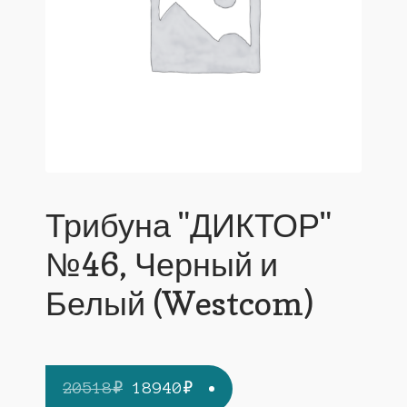
Трибуна "ДИКТОР"
№46, Черный и
Белый (Westcom)
Первоначальная
Текущая
20518
₽
18940
₽