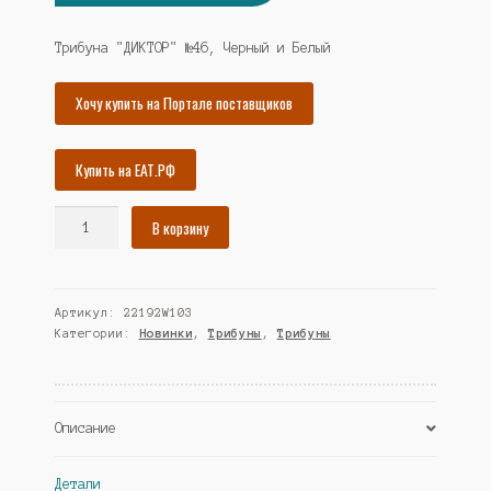
цена
цена:
составляла
18940₽.
Трибуна "ДИКТОР" №46, Черный и Белый
20518₽.
Хочу купить на Портале поставщиков
Купить на ЕАТ.РФ
Количество
В корзину
товара
Трибуна
"ДИКТОР"
Артикул:
22192W103
№46,
Категории:
Новинки
,
Трибуны
,
Трибуны
Черный
и
Белый
(Westcom)
Описание
Детали