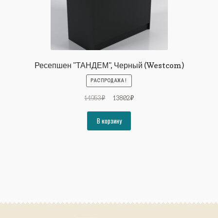
Ресепшен "ТАНДЕМ", Черный (Westcom)
РАСПРОДАЖА!
Первоначальная
Текущая
14953
₽
13802
₽
цена
цена:
составляла
13802₽.
В корзину
14953₽.