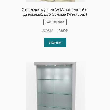
Стенд для музеев №1А настенный (с
дверками), Дуб Сонома (Westcom)
РАСПРОДАЖА!
Первоначальная
Текущая
20983
₽
19369
₽
цена
цена:
составляла
19369₽.
В корзину
20983₽.