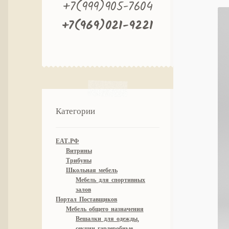
+7(999)905-7604
+7(969)021-9221
Категории
ЕАТ.РФ
Витрины
Трибуны
Школьная мебель
Мебель для спортивных
залов
Портал Поставщиков
Мебель общего назначения
Вешалки для одежды,
секции гардеробные