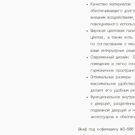
Качество материалов:
обеспечивающего долг
внешним воздействиям
повседневного исполь
Широкая цветовая пал
цветах, а также есть
по согласованию с ме
ваши интерьерные реш
Современный дизайн: 
помещение и легко со
гармоничное простран
Оптимальные размеры:
максимальное удобств
делает его удобным р
Функциональное внутр
с дверцей, разделённ
подвижной дверцей и 
аксессуаров и обеспе
Шкаф под кофемашину №3-600