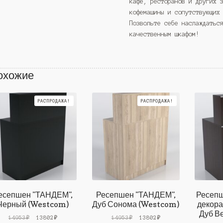
кафе, ресторанов и других 
кофемашины и сопутствующих
Позвольте себе наслаждатьс
качественным шкафом!
охожие
РАСПРОДАЖА!
РАСПРОДАЖА!
есепшен "ТАНДЕМ",
Ресепшен "ТАНДЕМ",
Ресепш
Черный (Westcom)
Дуб Сонома (Westcom)
декора
Дуб В
Первоначальная
Текущая
Первоначальная
Текущая
14953
₽
13802
₽
14953
₽
13802
₽