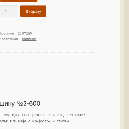
Количество
В корзину
товара
Шкаф
под
Артикул:
21972W5
кофемашину
Категория:
Новинки
№3-
600,
Дуб
Сонома
(Westcom)
ашину №3-600
 — это идеальное решение для тех, кто хочет
кухни или кафе с комфортом и стилем.