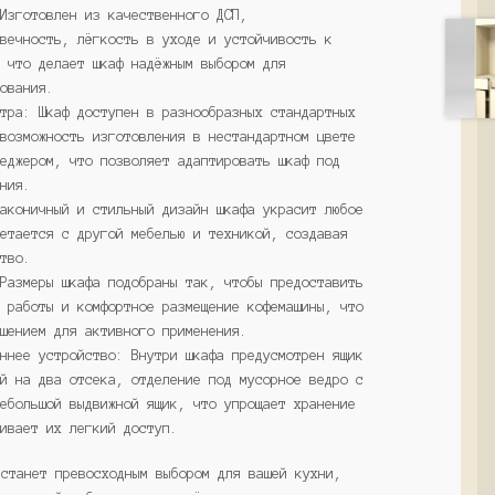
 Изготовлен из качественного ДСП,
овечность, лёгкость в уходе и устойчивость к
, что делает шкаф надёжным выбором для
зования.
итра: Шкаф доступен в разнообразных стандартных
 возможность изготовления в нестандартном цвете
неджером, что позволяет адаптировать шкаф под
ения.
Лаконичный и стильный дизайн шкафа украсит любое
четается с другой мебелью и техникой, создавая
ство.
 Размеры шкафа подобраны так, чтобы предоставить
о работы и комфортное размещение кофемашины, что
ешением для активного применения.
еннее устройство: Внутри шкафа предусмотрен ящик
ый на два отсека, отделение под мусорное ведро с
небольшой выдвижной ящик, что упрощает хранение
чивает их легкий доступ.
 станет превосходным выбором для вашей кухни,