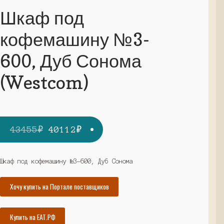
Шкаф под
кофемашину №3-
600, Дуб Сонома
(Westcom)
Первоначальная
Текущая
43455
₽
40112
₽
цена
цена:
составляла
40112₽.
Шкаф под кофемашину №3-600, Дуб Сонома
43455₽.
Хочу купить на Портале поставщиков
Купить на ЕАТ.РФ