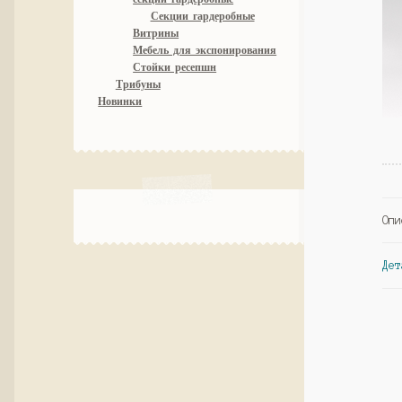
Секции гардеробные
Витрины
Мебель для экспонирования
Стойки ресепшн
Трибуны
Новинки
Опи
Дет