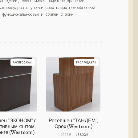
заведений, обеспечивая надёжное хранение
 аксессуаров с учётом всех ваших потребностей.
я функциональностью и стилем с этим
РАСПРОДАЖА!
РАСПРОДАЖА!
ен "ЭКОНОМ" с
Ресепшен "ТАНДЕМ",
тивным кантом,
Орех (Westcom)
енге (Westcom)
Первоначальная
Текущая
14953
₽
13802
₽