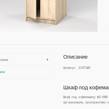
Описание
сание
Артикул: 21972W5
али
Шкаф под кофем
Шкаф под кофемашину №3-600
организовать пространство 