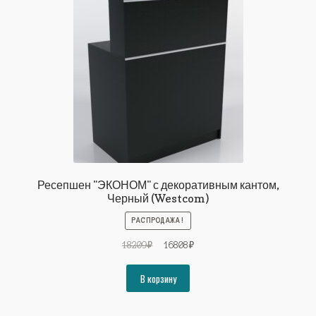
Ресепшен "ЭКОНОМ" с декоративным кантом,
Черный (Westcom)
РАСПРОДАЖА!
Первоначальная
Текущая
18209
₽
16808
₽
цена
цена:
составляла
16808₽.
В корзину
18209₽.