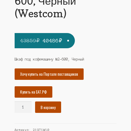
600, Черный
(Westcom)
Первоначальная
Текущая
43859
₽
40486
₽
цена
цена:
составляла
40486₽.
Шкаф под кофемашину №2-600, Черный
43859₽.
Хочу купить на Портале поставщиков
Купить на ЕАТ.РФ
Количество
В корзину
товара
Шкаф
под
Артикул:
21971W10
кофемашину