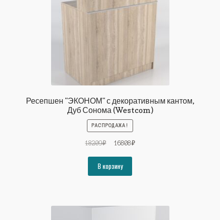
Ресепшен "ЭКОНОМ" с декоративным кантом,
Дуб Сонома (Westcom)
РАСПРОДАЖА!
Первоначальная
Текущая
18209
₽
16808
₽
цена
цена:
составляла
16808₽.
В корзину
18209₽.