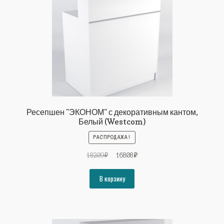
Ресепшен "ЭКОНОМ" с декоративным кантом,
Белый (Westcom)
РАСПРОДАЖА!
Первоначальная
Текущая
18209
₽
16808
₽
цена
цена:
составляла
16808₽.
В корзину
18209₽.