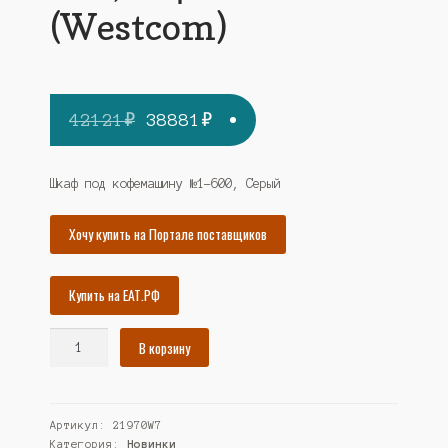
(Westcom)
Первоначальная
Текущая
42121
₽
38881
₽
цена
цена:
составляла
38881₽.
Шкаф под кофемашину №1-600, Серый
42121₽.
Хочу купить на Портале поставщиков
Купить на ЕАТ.РФ
Количество
В корзину
товара
Шкаф
под
Артикул:
21970W7
кофемашину
Категория:
Новинки
№1-