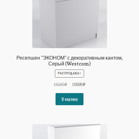
Ресепшен "ЭКОНОМ" с декоративным кантом,
Серый (Westcom)
РАСПРОДАЖА!
Первоначальная
Текущая
18209
₽
16808
₽
цена
цена:
составляла
16808₽.
В корзину
18209₽.