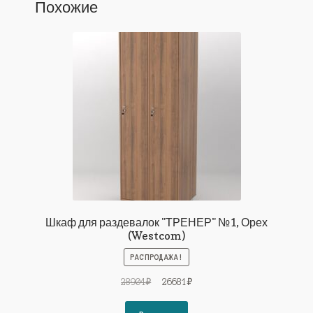
Похожие
Шкаф для раздевалок "ТРЕНЕР" №1, Орех
(Westcom)
РАСПРОДАЖА!
Первоначальная
Текущая
28904
₽
26681
₽
цена
цена:
составляла
26681₽.