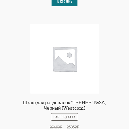
В корзину
28904₽.
Шкаф для раздевалок "ТРЕНЕР" №2А,
Черный (Westcom)
РАСПРОДАЖА!
Первоначальная
Текущая
27463
₽
25350
₽