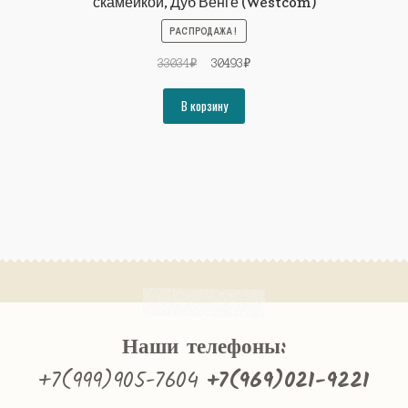
скамейкой, Дуб Венге (Westcom)
РАСПРОДАЖА!
Первоначальная
Текущая
33034
₽
30493
₽
цена
цена:
составляла
30493₽.
В корзину
33034₽.
Наши телефоны:
+7(999)905-7604
+7(969)021-9221