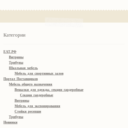
Категории
ЕАТ.РФ
Витрины
Трибуны
Школьная мебель
Мебель для спортивных залов
Портал Поставщиков
Мебель общего назначения
Вешалки для одежды, секции гардеробные
Секции гардеробные
Витрины
Мебель для экспонирования
Стойки ресепшн
Трибуны
Новинки