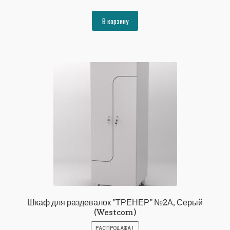
цена
цена:
составляла
25350₽.
В корзину
27463₽.
Шкаф для раздевалок "ТРЕНЕР" №2А, Серый
(Westcom)
РАСПРОДАЖА!