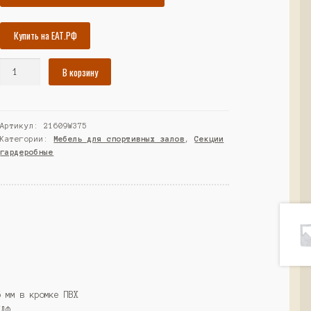
Купить на ЕАТ.РФ
Количество
В корзину
товара
Шкаф
для
Артикул:
21609W375
раздевалок
Категории:
Мебель для спортивных залов
,
Секции
4х-
гардеробные
секционный,
Дуб
Золотистый
и
Крем
Вайс
(Westcom)
:
6 мм в кромке ПВХ
ХДФ