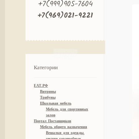
+7(999)905-7604
+7(969)021-9221
Категории
ЕАТ.РФ
Витрины
Трибуны
Школьная мебель
Мебель для спортивных
залов
Портал Поставщиков
Мебель общего назначения
Вешалки для одежды,
секции гардеробные