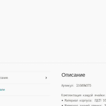
Описание
сание
Артикул: 21609W375
али
Комплектация каждой ячейки
• Материал корпуса: ЛДСП 1
• Материал задней стенки: 