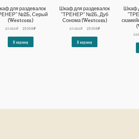
каф для раздевалок
Шкаф для раздевалок
Шкаф 
РЕНЕР" №2Б, Серый
"ТРЕНЕР" №2Б, Дуб
"ТРЕ
(Westcom)
Сонома (Westcom)
скамей
(
Первоначальная
Текущая
Первоначальная
Текущая
27463
₽
25350
₽
27463
₽
25350
₽
цена
цена:
цена
цена:
33
составляла
25350₽.
составляла
25350₽.
В корзину
В корзину
27463₽.
27463₽.