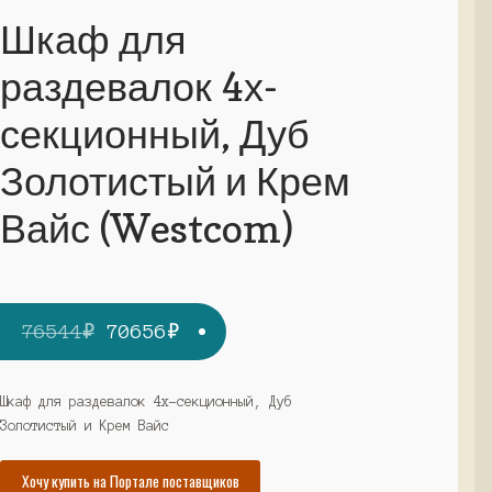
Шкаф для
раздевалок 4х-
секционный, Дуб
Золотистый и Крем
Вайс (Westcom)
Первоначальная
Текущая
76544
₽
70656
₽
цена
цена:
составляла
70656₽.
Шкаф для раздевалок 4х-секционный, Дуб
Золотистый и Крем Вайс
76544₽.
Хочу купить на Портале поставщиков