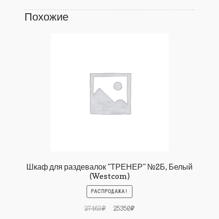
Похожие
Шкаф для раздевалок "ТРЕНЕР" №2Б, Белый
(Westcom)
РАСПРОДАЖА!
Первоначальная
Текущая
27463
₽
25350
₽
цена
цена: