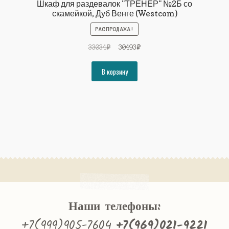
Шкаф для раздевалок "ТРЕНЕР" №2Б со
скамейкой, Дуб Венге (Westcom)
РАСПРОДАЖА!
Первоначальная
Текущая
33034
₽
30493
₽
цена
цена:
составляла
30493₽.
В корзину
33034₽.
Наши телефоны:
+7(999)905-7604
+7(969)021-9221