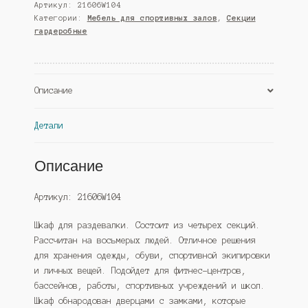
Артикул:
21606W104
раздевалок
Категории:
Мебель для спортивных залов
,
Секции
4-
гардеробные
секционный
8ми-
местный,
Дуб
Описание
Венге
и
Детали
Дуб
Сонома
(Westcom)
Описание
Артикул: 21606W104
Шкаф для раздевалки. Состоит из четырех секций.
Рассчитан на восьмерых людей. Отличное решения
для хранения одежды, обуви, спортивной экипировки
и личных вещей. Подойдет для фитнес-центров,
бассейнов, работы, спортивных учреждений и школ.
Шкаф обнародован дверцами с замками, которые