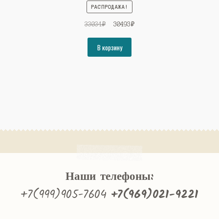
РАСПРОДАЖА!
Первоначальная
Текущая
33034
₽
30493
₽
цена
цена:
составляла
30493₽.
В корзину
33034₽.
Наши телефоны:
+7(999)905-7604
+7(969)021-9221