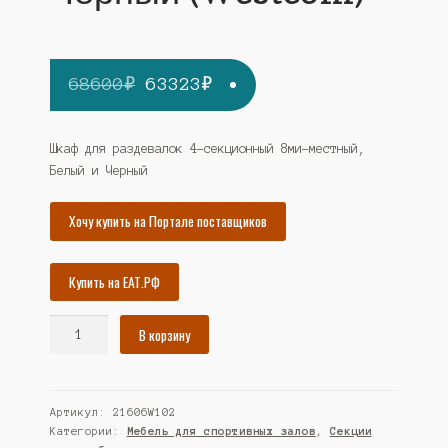
Первоначальная
Текущая
68600
₽
63323
₽
цена
цена:
составляла
63323₽.
Шкаф для раздевалок 4-секционный 8ми-местный,
Белый и Черный
68600₽.
Хочу купить на Портале поставщиков
Купить на ЕАТ.РФ
Количество
В корзину
товара
Шкаф
для
Артикул:
21606W102
раздевалок
Категории:
Мебель для спортивных залов
,
Секции
4-