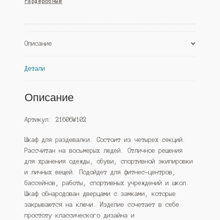
гардеробные
секционный
8ми-
местный,
Белый
Описание
и
Черный
Детали
(Westcom)
Описание
Артикул: 21606W102
Шкаф для раздевалки. Состоит из четырех секций.
Рассчитан на восьмерых людей. Отличное решения
для хранения одежды, обуви, спортивной экипировки
и личных вещей. Подойдет для фитнес-центров,
бассейнов, работы, спортивных учреждений и школ.
Шкаф обнародован дверцами с замками, которые
закрываются на ключи. Изделие сочетает в себе
простоту классического дизайна и