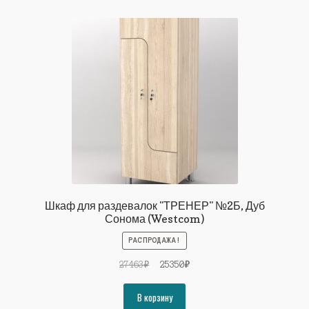
Шкаф для раздевалок "ТРЕНЕР" №2Б, Дуб
Сонома (Westcom)
РАСПРОДАЖА!
Первоначальная
Текущая
27463
₽
25350
₽
цена
цена:
составляла
25350₽.
В корзину