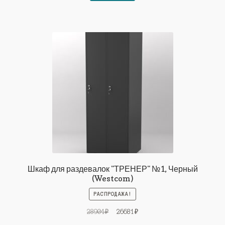
27463₽.
Шкаф для раздевалок "ТРЕНЕР" №1, Черный
(Westcom)
РАСПРОДАЖА!
Первоначальная
Текущая
28904
₽
26681
₽
цена
цена: