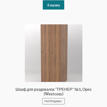
составляла
26681₽.
В корзину
28904₽.
Шкаф для раздевалок "ТРЕНЕР" №1, Орех
(Westcom)
РАСПРОДАЖА!