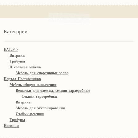
Категории
ЕАТ.РФ
Витрины
Трибуны
Школьная мебель
Мебель для спортивных залов
Портал Поставщиков
Мебель общего назначения
Вешалки для одежды, секции гардеробные
Секции гардеробные
Витрины
Мебель для экспонирования
Стойки ресепшн
Трибуны
Новинки