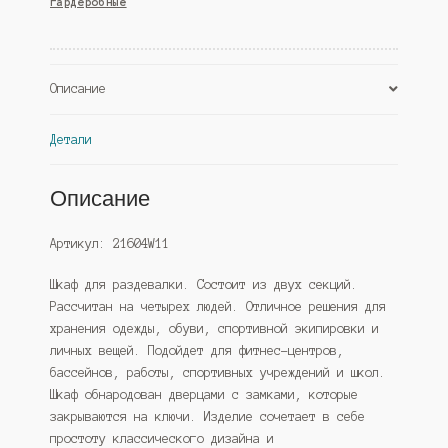
гардеробные
секционный
4х-
местный,
Крем
Описание
Вайс
(Westcom)
Детали
Описание
Артикул: 21604W11
Шкаф для раздевалки. Состоит из двух секций.
Рассчитан на четырех людей. Отличное решения для
хранения одежды, обуви, спортивной экипировки и
личных вещей. Подойдет для фитнес-центров,
бассейнов, работы, спортивных учреждений и школ.
Шкаф обнародован дверцами с замками, которые
закрываются на ключи. Изделие сочетает в себе
простоту классического дизайна и