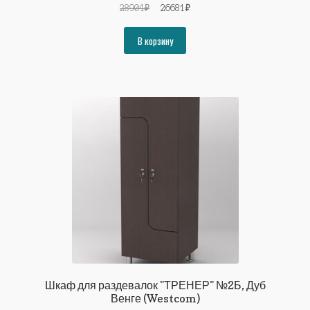
Первоначальная
Текущая
28904
₽
26681
₽
цена
цена:
составляла
26681₽.
В корзину
28904₽.
Шкаф для раздевалок "ТРЕНЕР" №2Б, Дуб
Венге (Westcom)