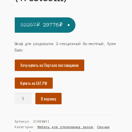
Первоначальная
Текущая
32257
₽
29776
₽
цена
цена:
составляла
29776₽.
Шкаф для раздевалок 2-секционный 4х-местный, Крем
Вайс
32257₽.
Хочу купить на Портале поставщиков
Купить на ЕАТ.РФ
Количество
В корзину
товара
Шкаф
для
Артикул:
21604W11
раздевалок
Категории:
Мебель для спортивных залов
,
Секции
2-