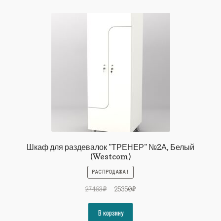
Шкаф для раздевалок "ТРЕНЕР" №2А, Белый
(Westcom)
РАСПРОДАЖА!
Первоначальная
Текущая
27463
₽
25350
₽
цена
цена:
составляла
25350₽.
В корзину