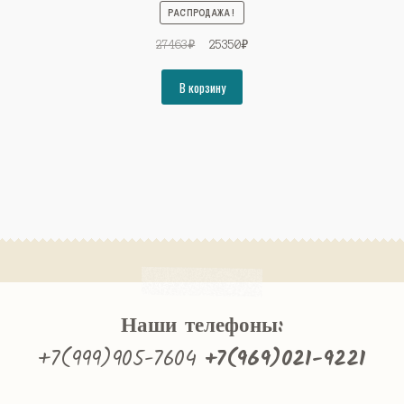
РАСПРОДАЖА!
Первоначальная
Текущая
27463
₽
25350
₽
цена
цена:
составляла
25350₽.
В корзину
27463₽.
Наши телефоны:
+7(999)905-7604
+7(969)021-9221