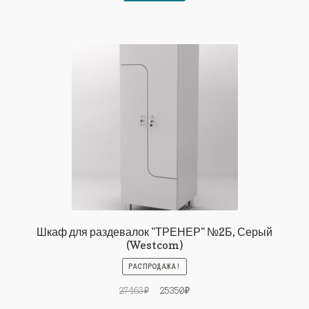
27463₽.
Шкаф для раздевалок "ТРЕНЕР" №2Б, Серый
(Westcom)
РАСПРОДАЖА!
Первоначальная
Текущая
27463
₽
25350
₽
цена
цена: