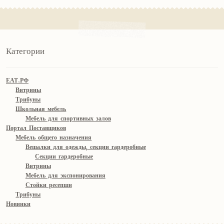
Категории
ЕАТ.РФ
Витрины
Трибуны
Школьная мебель
Мебель для спортивных залов
Портал Поставщиков
Мебель общего назначения
Вешалки для одежды, секции гардеробные
Секции гардеробные
Витрины
Мебель для экспонирования
Стойки ресепшн
Трибуны
Новинки