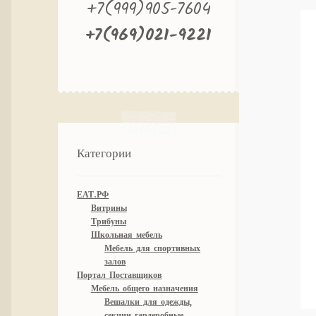
+7(999)905-7604
+7(969)021-9221
Категории
ЕАТ.РФ
Витрины
Трибуны
Школьная мебель
Мебель для спортивных
залов
Портал Поставщиков
Мебель общего назначения
Вешалки для одежды,
секции гардеробные