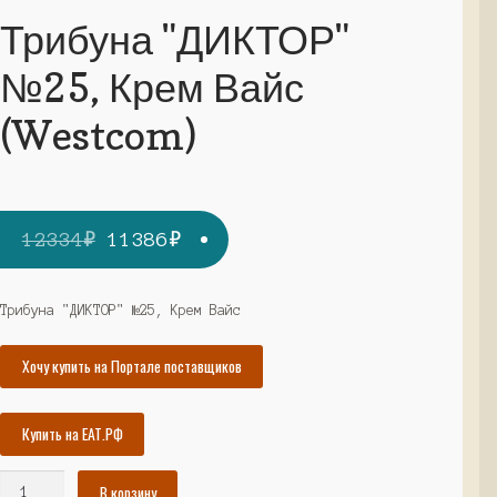
Трибуна "ДИКТОР"
№25, Крем Вайс
(Westcom)
Первоначальная
Текущая
12334
₽
11386
₽
цена
цена:
составляла
11386₽.
Трибуна "ДИКТОР" №25, Крем Вайс
12334₽.
Хочу купить на Портале поставщиков
Купить на ЕАТ.РФ
Количество
В корзину