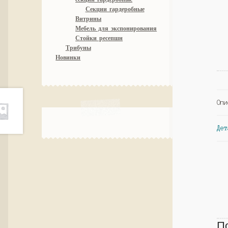
Секции гардеробные
Витрины
Мебель для экспонирования
Стойки ресепшн
Трибуны
Новинки
Опи
Дет
П