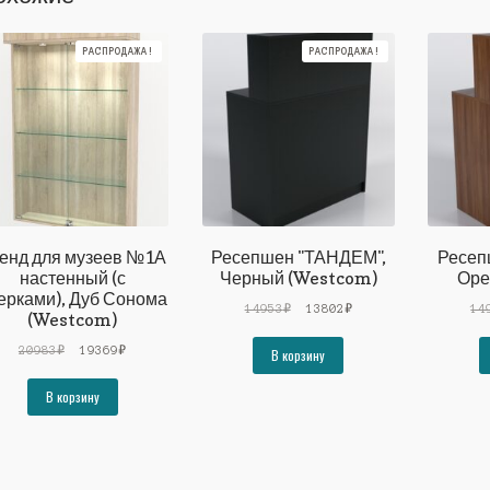
РАСПРОДАЖА!
РАСПРОДАЖА!
енд для музеев №1А
Ресепшен "ТАНДЕМ",
Ресеп
настенный (с
Черный (Westcom)
Оре
ерками), Дуб Сонома
Первоначальная
Текущая
14953
₽
13802
₽
14
(Westcom)
цена
цена:
Первоначальная
Текущая
составляла
13802₽.
20983
₽
19369
₽
В корзину
цена
цена:
14953₽.
составляла
19369₽.
В корзину
20983₽.