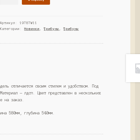
товара
Трибуна
"ДИКТОР"
Артикул:
19787W11
№25,
Категории:
Новинки
,
Трибуны
,
Трибуны
Крем
Вайс
(Westcom)
одель отличается своим стилем и удобством. Под
 Материал — лдсп. Цвет представлен в нескольких
ре на заказ.
рина 580мм, глубина 540мм.