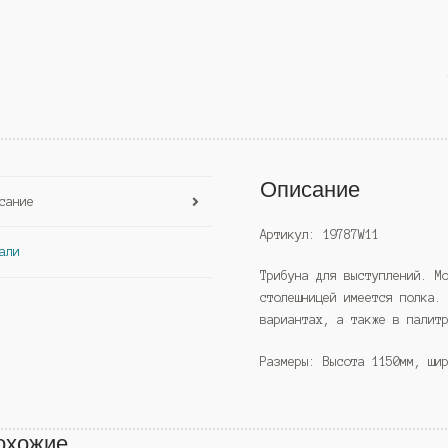
Описание
сание
Артикул: 19787W11
али
Трибуна для выступлений. М
столешницей имеется полка.
вариантах, а также в палит
Размеры: Высота 1150мм, ши
охожие