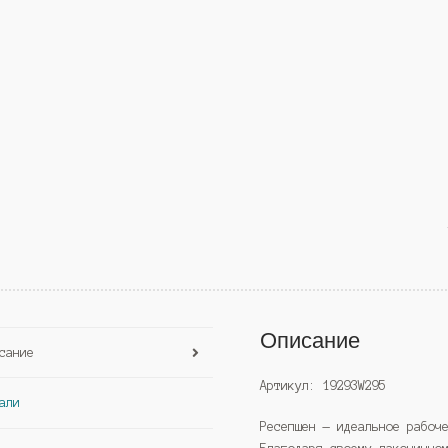
Описание
сание
Артикул: 19293W295
али
Ресепшен — идеальное рабоч