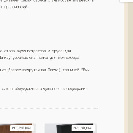
му дизайну такая стойка с легкостью впишется в
ых организаций:
го стола администратора и яруса для
 Внизу установлена полка для компьютера.
нная Древесностружечная Плита) толщиной 25мм
а заказ обсуждаются отдельно с менеджерами.
РАСПРОДАЖА!
РАСПРОДАЖА!