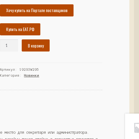
Хочу купить на Портале поставщиков
Купить на ЕАТ.РФ
Количество
В корзину
товара
Ресепшн
"АНЮТКИНЫ
Артикул:
19293W295
ГУБКИ"
Категория:
Новинки
правосторонний
№3,
Темно-
Серый
(Westcom)
ее место для секретаря или администратора.