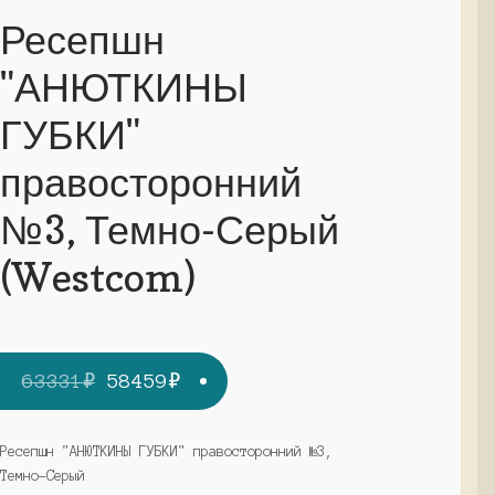
Ресепшн
"АНЮТКИНЫ
ГУБКИ"
правосторонний
№3, Темно-Серый
(Westcom)
Первоначальная
Текущая
63331
₽
58459
₽
цена
цена:
составляла
58459₽.
Ресепшн "АНЮТКИНЫ ГУБКИ" правосторонний №3,
Темно-Серый
63331₽.