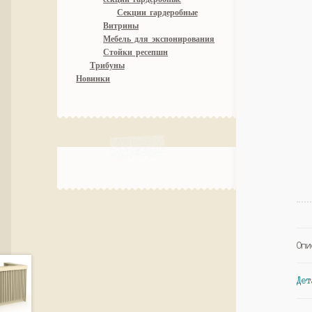
Секции гардеробные
Витрины
Мебель для экспонирования
Стойки ресепшн
Трибуны
Новинки
Опи
Дет