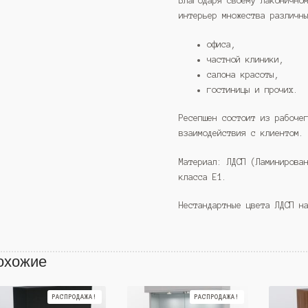
Благодаря своему лаконично
интерьер множества различн
офиса,
частной клиники,
салона красоты,
гостиницы и прочих.
Ресепшен состоит из рабоче
взаимодействия с клиентом.
Материал: ЛДСП (Ламинирова
класса Е1.
Нестандартные цвета ЛДСП н
охожие
РАСПРОДАЖА!
РАСПРОДАЖА!