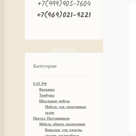
+7(999)905-7604
+7(969)021-9221
Категории
ЕАТ.РФ
Витрины
Трибуны
Школьная мебель
Мебель для спортивных
залов
Портал Поставщиков
Мебель общего назначения
Вешалки для одежды,
секции гардеробные