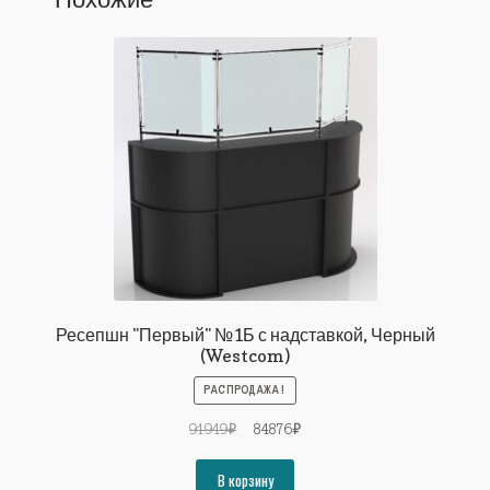
Ресепшн "Первый" №1Б с надставкой, Черный
(Westcom)
РАСПРОДАЖА!
Первоначальная
Текущая
91949
₽
84876
₽
цена
цена:
составляла
84876₽.
В корзину