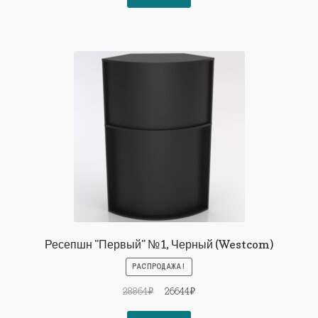
91949₽.
Ресепшн "Первый" №1, Черный (Westcom)
РАСПРОДАЖА!
Первоначальная
Текущая
28864
₽
26644
₽
цена
цена: