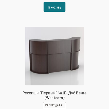
цена
цена:
составляла
26644₽.
В корзину
28864₽.
Ресепшн "Первый" №1Б, Дуб Венге
(Westcom)
РАСПРОДАЖА!