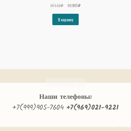
Первоначальная
Текущая
67118
₽
61955
₽
цена
цена:
составляла
61955₽.
В корзину
67118₽.
Наши телефоны:
+7(999)905-7604
+7(969)021-9221