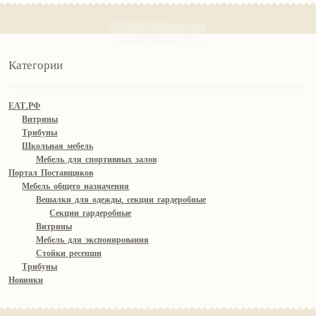
Категории
ЕАТ.РФ
Витрины
Трибуны
Школьная мебель
Мебель для спортивных залов
Портал Поставщиков
Мебель общего назначения
Вешалки для одежды, секции гардеробные
Секции гардеробные
Витрины
Мебель для экспонирования
Стойки ресепшн
Трибуны
Новинки