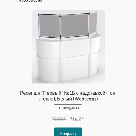
Ресепшн "Первый" №1Б с надставкой (тон.
стекло), Белый (Westcom)
РАСПРОДАЖА!
Первоначальная
Текущая
77360
₽
71410
₽
цена
цена:
составляла
71410₽.
В корзину