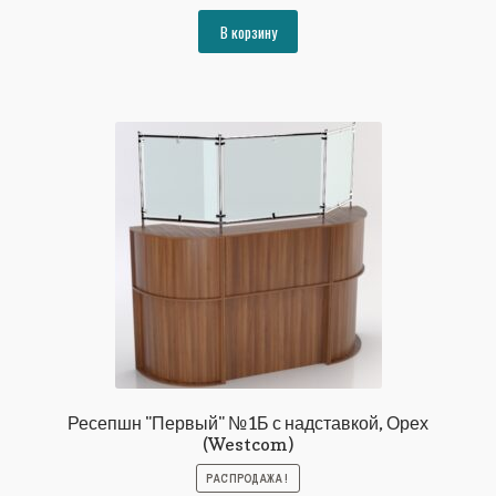
цена
цена:
составляла
71410₽.
В корзину
77360₽.
Ресепшн "Первый" №1Б с надставкой, Орех
(Westcom)
РАСПРОДАЖА!