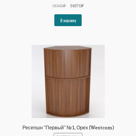
Первоначальная
Текущая
91949
₽
84876
₽
цена
цена:
составляла
84876₽.
В корзину
91949₽.
Ресепшн "Первый" №1, Орех (Westcom)