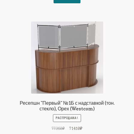
77360₽.
Ресепшн "Первый" №1Б с надставкой (тон.
стекло), Орех (Westcom)
РАСПРОДАЖА!
Первоначальная
Текущая
77360
₽
71410
₽