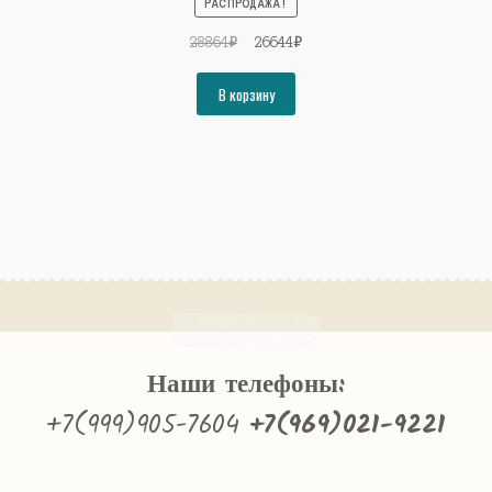
РАСПРОДАЖА!
Первоначальная
Текущая
28864
₽
26644
₽
цена
цена:
составляла
26644₽.
В корзину
28864₽.
Наши телефоны:
+7(999)905-7604
+7(969)021-9221