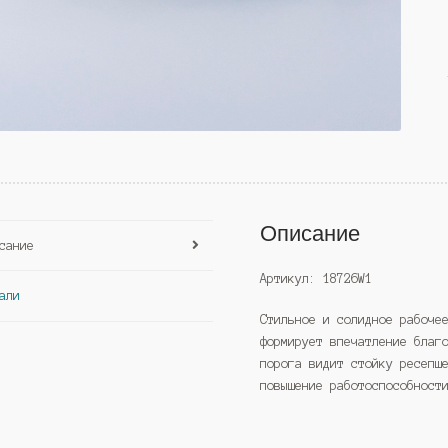
Описание
сание
Артикул: 18726W1
али
Стильное и солидное рабоче
формирует впечатление благ
порога видит стойку ресепш
повышение работоспособност