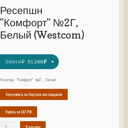
Ресепшн
"Комфорт" №2Г,
Белый (Westcom)
Первоначальная
Текущая
55510
₽
51240
₽
цена
цена:
составляла
51240₽.
Ресепшн "Комфорт" №2Г, Белый
55510₽.
Хочу купить на Портале поставщиков
Купить на ЕАТ.РФ
Количество
В корзину