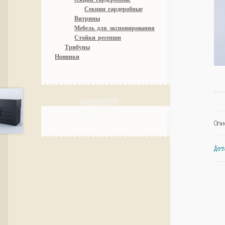
Секции гардеробные
Витрины
Мебель для экспонирования
Стойки ресепшн
Трибуны
Новинки
Опи
Дет