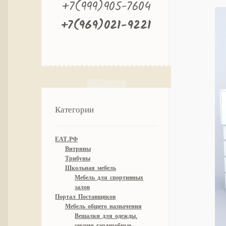
+7(999)905-7604
+7(969)021-9221
Категории
ЕАТ.РФ
Витрины
Трибуны
Школьная мебель
Мебель для спортивных
залов
Портал Поставщиков
Мебель общего назначения
Вешалки для одежды,
секции гардеробные