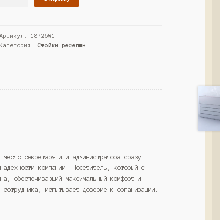
товара
Ресепшн
"Комфорт"
Артикул:
18726W1
№2Г,
Категория:
Стойки ресепшн
Белый
(Westcom)
е место секретаря или администратора сразу
онадежности компании. Посетитель, который с
ена, обеспечивающий максимальный комфорт и
и сотрудника, испытывает доверие к организации.