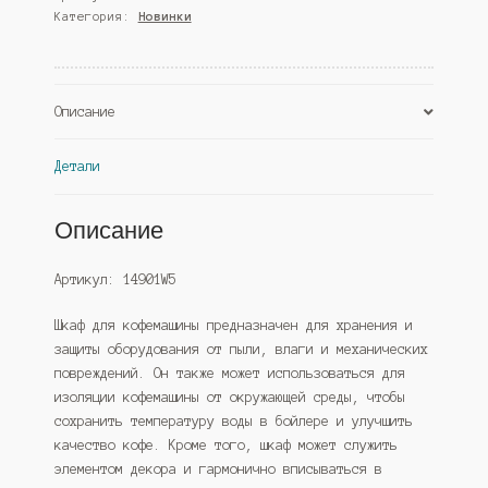
Категория:
Новинки
№4,
Дуб
Сонома
(Westcom)
Описание
Детали
Описание
Артикул: 14901W5
Шкаф для кофемашины предназначен для хранения и
защиты оборудования от пыли, влаги и механических
повреждений. Он также может использоваться для
изоляции кофемашины от окружающей среды, чтобы
сохранить температуру воды в бойлере и улучшить
качество кофе. Кроме того, шкаф может служить
элементом декора и гармонично вписываться в