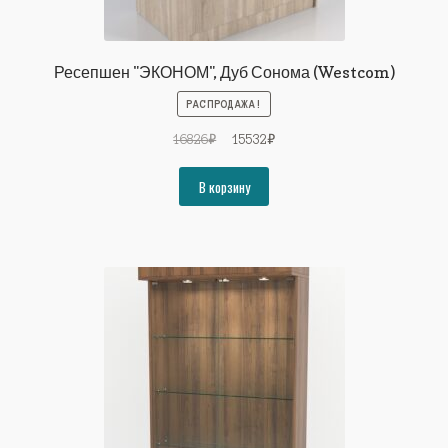
Ресепшен "ЭКОНОМ", Дуб Сонома (Westcom)
РАСПРОДАЖА!
Первоначальная
Текущая
16826
₽
15532
₽
цена
цена:
составляла
15532₽.
В корзину
16826₽.