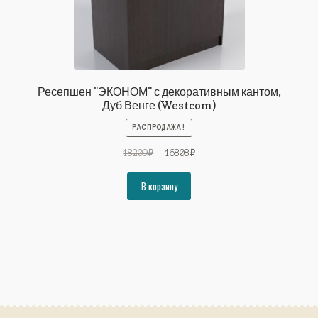
Ресепшен "ЭКОНОМ" с декоративным кантом,
Дуб Венге (Westcom)
РАСПРОДАЖА!
Первоначальная
Текущая
18209
₽
16808
₽
цена
цена:
составляла
16808₽.
В корзину
18209₽.