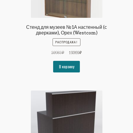
Стенд для музеев №1А настенный (с
дверками), Орех (Westcom)
РАСПРОДАЖА!
Первоначальная
Текущая
20983
₽
19369
₽
цена
цена:
составляла
19369₽.
В корзину
20983₽.