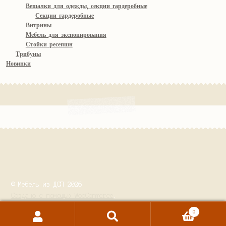
Вешалки для одежды, секции гардеробные
Секции гардеробные
Витрины
Мебель для экспонирования
Стойки ресепшн
Трибуны
Новинки
© Мебель из ДСП 2026
Создано с помощью WooCommerce
.
0
Поиск
Искать: