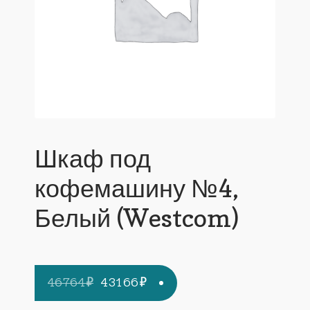
Шкаф под
кофемашину №4,
Белый (Westcom)
Первоначальная
Текущая
46764
₽
43166
₽
цена
цена: