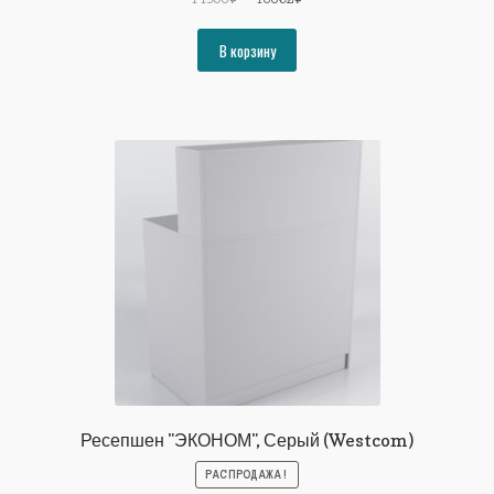
цена
цена:
составляла
13802₽.
В корзину
14953₽.
Ресепшен "ЭКОНОМ", Серый (Westcom)
РАСПРОДАЖА!