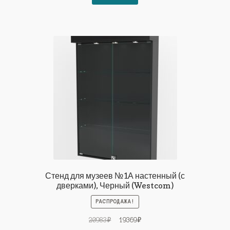
16826₽.
Стенд для музеев №1А настенный (с
дверками), Черный (Westcom)
РАСПРОДАЖА!
Первоначальная
Текущая
20983
₽
19369
₽