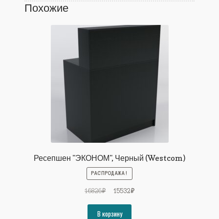
Похожие
Ресепшен "ЭКОНОМ", Черный (Westcom)
РАСПРОДАЖА!
Первоначальная
Текущая
16826
₽
15532
₽
цена
цена:
составляла
15532₽.
В корзину