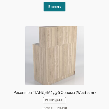
цена
цена:
составляла
19369₽.
В корзину
20983₽.
Ресепшен "ТАНДЕМ", Дуб Сонома (Westcom)
РАСПРОДАЖА!
Первоначальная
Текущая
14953
₽
13802
₽