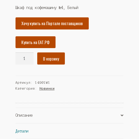
составляла
43166₽.
Шкаф под кофемашину №4, Белый
46764₽.
Хочу купить на Портале поставщиков
Купить на ЕАТ.РФ
Количество
В корзину
товара
Шкаф
под
Артикул:
14901W1
кофемашину
Категория:
Новинки
№4,
Белый
(Westcom)
Описание
Детали