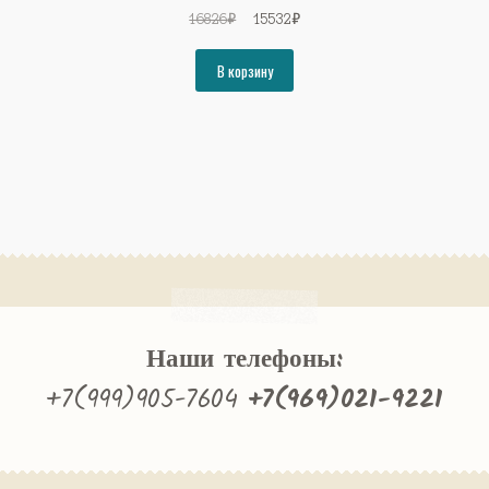
Первоначальная
Текущая
16826
₽
15532
₽
цена
цена:
составляла
15532₽.
В корзину
16826₽.
Наши телефоны:
+7(999)905-7604
+7(969)021-9221