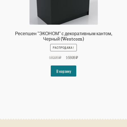
Ресепшен "ЭКОНОМ" с декоративным кантом,
Черный (Westcom)
РАСПРОДАЖА!
Первоначальная
Текущая
18209
₽
16808
₽
цена
цена:
составляла
16808₽.
В корзину
18209₽.