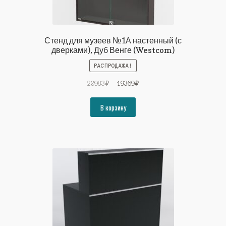
Стенд для музеев №1А настенный (с
дверками), Дуб Венге (Westcom)
РАСПРОДАЖА!
Первоначальная
Текущая
20983
₽
19369
₽
цена
цена:
составляла
19369₽.
В корзину
20983₽.