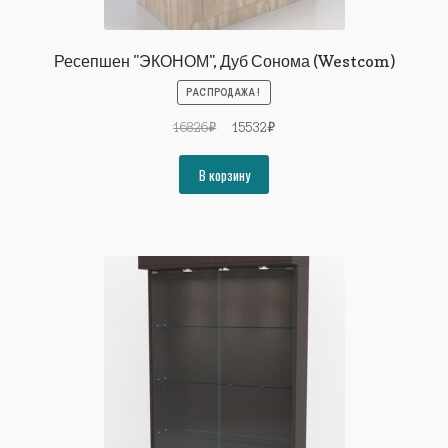
Ресепшен "ЭКОНОМ", Дуб Сонома (Westcom)
РАСПРОДАЖА!
Первоначальная
Текущая
16826
₽
15532
₽
цена
цена:
составляла
15532₽.
В корзину
16826₽.