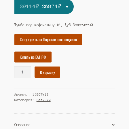
Первоначальная
Текущая
29114
₽
26874
₽
цена
цена:
составляла
26874₽.
Тумба под кофемашину №4, Дуб Золотистый
29114₽.
Хочу купить на Портале поставщиков
Купить на ЕАТ.РФ
Количество
В корзину
товара
Тумба
под
Артикул:
14897W12
кофемашину
Категория:
Новинки
№4,
Дуб
Золотистый
(Westcom)
Описание