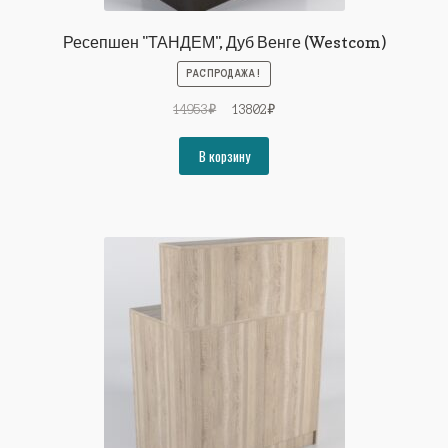
Ресепшен "ТАНДЕМ", Дуб Венге (Westcom)
РАСПРОДАЖА!
Первоначальная
Текущая
14953
₽
13802
₽
цена
цена:
составляла
13802₽.
В корзину
14953₽.