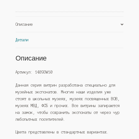
Черный
(Westcom)
Описание
Детали
Описание
Артикул: 14893W10
Данная серия витрин разработана специально для
музейных экспонатов. Многие наши изделия уже
стоят в школьных музеях, музеях посвященных ВОВ,
музеях МВД, ФСБ и прочих. Все витрины запираются
на замок, чтобы сохранить экспонаты от через чур
любопытных посетителей.
Цвета представлены в стандартных вариантах.