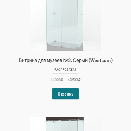
Витрина для музеев №3, Серый (Westcom)
РАСПРОДАЖА!
Первоначальная
Текущая
44008
₽
40622
₽
цена
цена:
составляла
40622₽.
В корзину
44008₽.