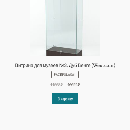
Витрина для музеев №3, Дуб Венге (Westcom)
РАСПРОДАЖА!
Первоначальная
Текущая
44008
₽
40622
₽
цена
цена:
составляла
40622₽.
В корзину
44008₽.