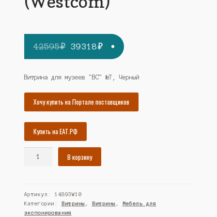
(Westcom)
Первоначальная
Текущая
42595
₽
39318
₽
цена
цена:
составляла
39318₽.
Витрина для музеев "ВС" №7, Черный
42595₽.
Хочу купить на Портале поставщиков
Купить на ЕАТ.РФ
Количество
В корзину
товара
Витрина
для
Артикул:
14893W10
музеев
Категории:
Витрины
,
Витрины
,
Мебель для
"ВС"
экспонирования
№7,