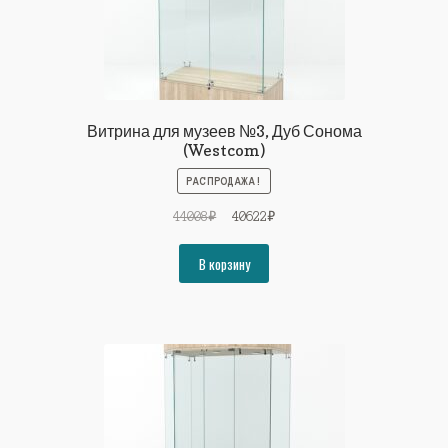
Витрина для музеев №3, Дуб Сонома
(Westcom)
РАСПРОДАЖА!
Первоначальная
Текущая
44008
₽
40622
₽
цена
цена:
составляла
40622₽.
В корзину
44008₽.