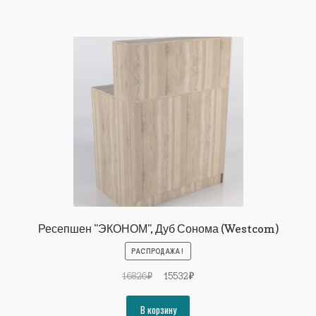
Ресепшен "ЭКОНОМ", Дуб Сонома (Westcom)
РАСПРОДАЖА!
Первоначальная
Текущая
16826
₽
15532
₽
цена
цена:
составляла
15532₽.
В корзину