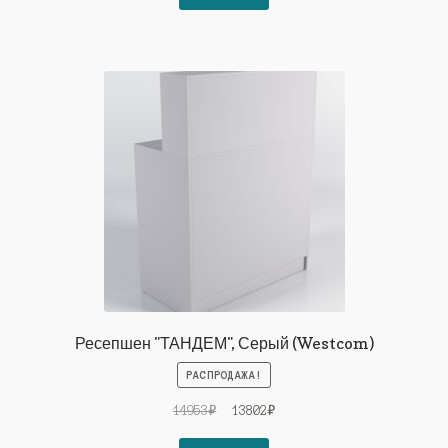
16826₽.
Ресепшен "ТАНДЕМ", Серый (Westcom)
РАСПРОДАЖА!
Первоначальная
Текущая
14953
₽
13802
₽
цена
цена: