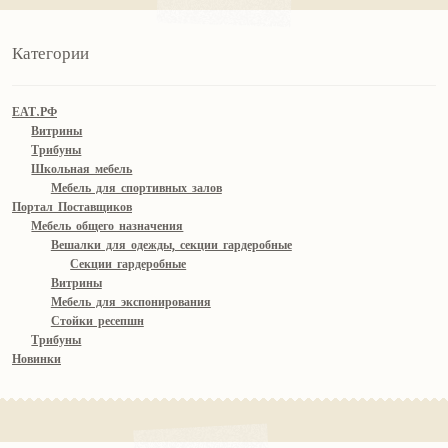
Категории
ЕАТ.РФ
Витрины
Трибуны
Школьная мебель
Мебель для спортивных залов
Портал Поставщиков
Мебель общего назначения
Вешалки для одежды, секции гардеробные
Секции гардеробные
Витрины
Мебель для экспонирования
Стойки ресепшн
Трибуны
Новинки