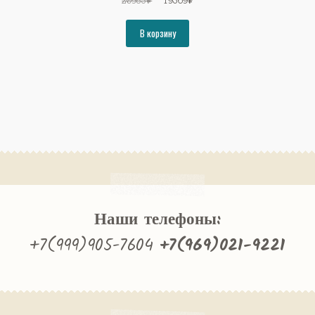
20983
₽
19369
₽
цена
цена:
составляла
19369₽.
В корзину
20983₽.
Наши телефоны:
+7(999)905-7604
+7(969)021-9221