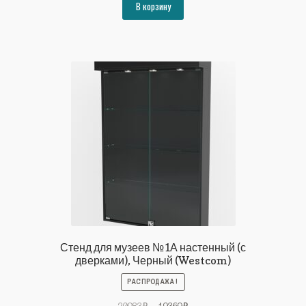
составляла
13802₽.
В корзину
14953₽.
Стенд для музеев №1А настенный (с
дверками), Черный (Westcom)
РАСПРОДАЖА!
Первоначальная
Текущая