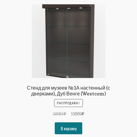
Стенд для музеев №1А настенный (с
дверками), Дуб Венге (Westcom)
РАСПРОДАЖА!
Первоначальная
Текущая
20983
₽
19369
₽
цена
цена:
составляла
19369₽.
В корзину
20983₽.