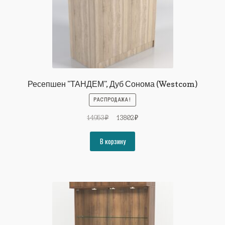
Ресепшен "ТАНДЕМ", Дуб Сонома (Westcom)
РАСПРОДАЖА!
Первоначальная
Текущая
14953
₽
13802
₽
цена
цена:
составляла
13802₽.
В корзину
14953₽.