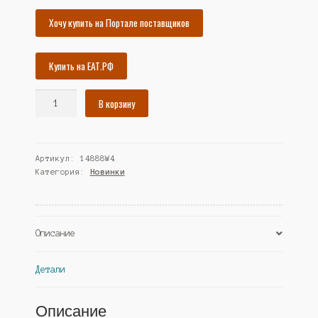
7669₽.
Хочу купить на Портале поставщиков
Купить на ЕАТ.РФ
Количество
В корзину
товара
Ключница
№2,
Артикул:
14888W4
Дуб
Категория:
Новинки
Венге
(Westcom)
Описание
Детали
Описание