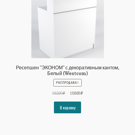
Ресепшен "ЭКОНОМ" с декоративным кантом,
Белый (Westcom)
РАСПРОДАЖА!
Первоначальная
Текущая
18209
₽
16808
₽
цена
цена:
составляла
16808₽.
В корзину
18209₽.