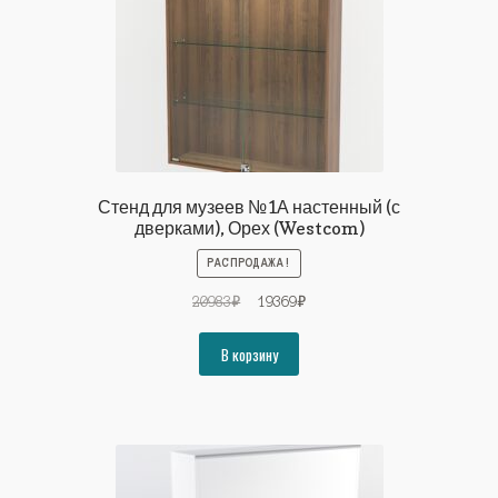
Стенд для музеев №1А настенный (с
дверками), Орех (Westcom)
РАСПРОДАЖА!
Первоначальная
Текущая
20983
₽
19369
₽
цена
цена:
составляла
19369₽.
В корзину
20983₽.