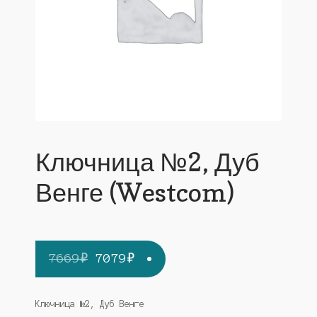
Ключница №2, Дуб
Венге (Westcom)
Первоначальная
Текущая
7669
₽
7079
₽
цена
цена:
составляла
7079₽.
Ключница №2, Дуб Венге