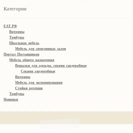
Категории
ЕАТ.РФ
Витрины
Трибуны
Школьная мебель
Мебель для спортивных залов
Портал Поставщиков
Мебель общего назначения
Вешалки для одежды, секции гардеробные
Секции гардеробные
Витрины
Мебель для экспонирования
Стойки ресепшн
Трибуны
Новинки