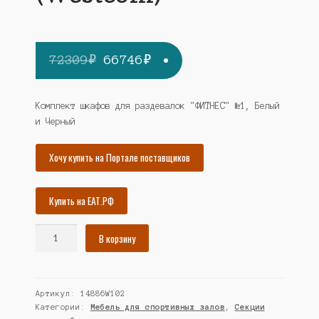
Первоначальная
Текущая
72309
₽
66746
₽
цена
цена:
составляла
66746₽.
Комплект шкафов для раздевалок "ФИТНЕС" №1, Белый
и Черный
72309₽.
Хочу купить на Портале поставщиков
Купить на ЕАТ.РФ
Количество
В корзину
товара
Комплект
шкафов
Артикул:
14886W102
для
Категории:
Мебель для спортивных залов
,
Секции
раздевалок