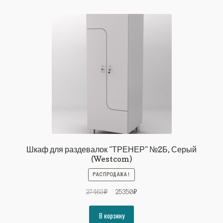
Шкаф для раздевалок "ТРЕНЕР" №2Б, Серый
(Westcom)
РАСПРОДАЖА!
Первоначальная
Текущая
27463
₽
25350
₽
цена
цена:
составляла
25350₽.
В корзину