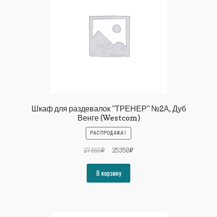
Шкаф для раздевалок "ТРЕНЕР" №2А, Дуб
Венге (Westcom)
РАСПРОДАЖА!
Первоначальная
Текущая
27463
₽
25350
₽
цена
цена:
составляла
25350₽.
В корзину
27463₽.