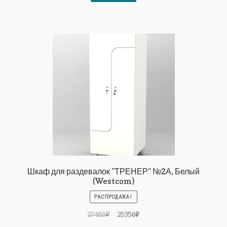
27463₽.
Шкаф для раздевалок "ТРЕНЕР" №2А, Белый
(Westcom)
РАСПРОДАЖА!
Первоначальная
Текущая
27463
₽
25350
₽
цена
цена: