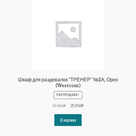
Шкаф для раздевалок "ТРЕНЕР" №2А, Орех
(Westcom)
РАСПРОДАЖА!
Первоначальная
Текущая
27463
₽
25350
₽
цена
цена:
составляла
25350₽.
В корзину
27463₽.