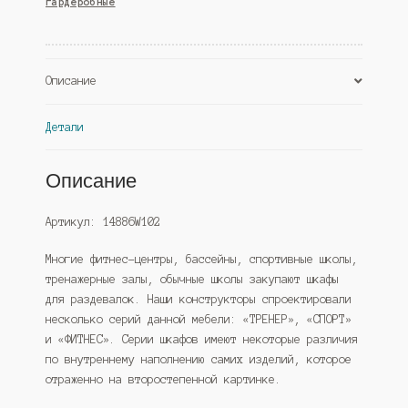
гардеробные
"ФИТНЕС"
№1,
Белый
и
Описание
Черный
(Westcom)
Детали
Описание
Артикул: 14886W102
Многие фитнес-центры, бассейны, спортивные школы,
тренажерные залы, обычные школы закупают шкафы
для раздевалок. Наши конструкторы спроектировали
несколько серий данной мебели: «ТРЕНЕР», «СПОРТ»
и «ФИТНЕС». Серии шкафов имеют некоторые различия
по внутреннему наполнению самих изделий, которое
отраженно на второстепенной картинке.