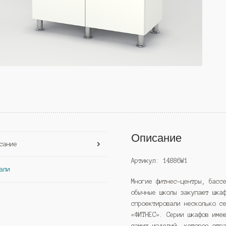
Описание
сание
Артикул: 14886W1
али
Многие фитнес-центры, басс
обычные школы закупают шка
спроектировали несколько с
«ФИТНЕС». Серии шкафов име
самих изделий, которое отр