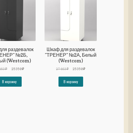
для раздевалок
Шкаф для раздевалок
ЕНЕР" №2Б,
"ТРЕНЕР" №2А, Белый
ый (Westcom)
(Westcom)
Первоначальная
Текущая
Первоначальная
Текущая
463
₽
25350
₽
27463
₽
25350
₽
цена
цена:
цена
цена:
составляла
25350₽.
составляла
25350₽.
В корзину
В корзину
27463₽.
27463₽.