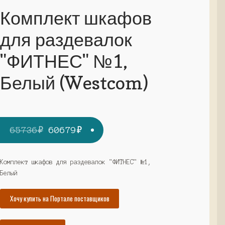
Комплект шкафов
для раздевалок
"ФИТНЕС" №1,
Белый (Westcom)
Первоначальная
Текущая
65736
₽
60679
₽
цена
цена:
составляла
60679₽.
Комплект шкафов для раздевалок "ФИТНЕС" №1,
Белый
65736₽.
Хочу купить на Портале поставщиков