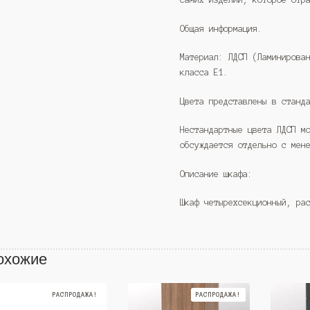
Общая информация.
Материал: ЛДСП (Ламинирова
класса Е1.
Цвета представлены в станд
Нестандартные цвета ЛДСП м
обсуждается отдельно с мен
Описание шкафа:
Шкаф четырехсекционный, ра
охожие
РАСПРОДАЖА!
РАСПРОДАЖА!