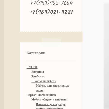
+7(999)905-7604
+7(969)021-9221
Категории
ЕАТ.РФ
Витрины
Трибуны
Школьная мебель
Мебель для спортивных
залов
Портал Поставщиков
Мебель общего назначения
Вешалки для одежды,
секции гардеробные