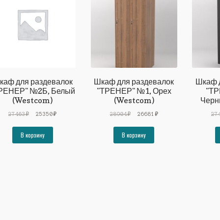
каф для раздевалок
Шкаф для раздевалок
Шкаф 
РЕНЕР" №2Б, Белый
"ТРЕНЕР" №1, Орех
"ТР
(Westcom)
(Westcom)
Черн
Первоначальная
Текущая
Первоначальная
Текущая
27463
₽
25350
₽
28904
₽
26681
₽
27
цена
цена:
цена
цена:
составляла
25350₽.
составляла
26681₽.
В корзину
В корзину
27463₽.
28904₽.