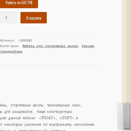
Купить на ЕАТ.РФ
Количество
В корзину
товара
Комплект
шкафов
Артикул:
14886W1
для
Категории:
Мебель для спортивных залов
,
Секции
раздевалок
гардеробные
"ФИТНЕС"
№1,
Белый
(Westcom)
ейны, спортивные школы, тренажерные залы,
фы для раздевалок. Наши конструкторы
ерий данной мебели: «ТРЕНЕР», «СПОРТ» и
ют некоторые различия по внутреннему наполнению
аженно на второстепенной картинке.