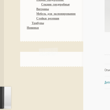
Секции гардеробные
Витрины
Мебель для экспонирования
Стойки ресепшн
Трибуны
Новинки
Опи
Дет