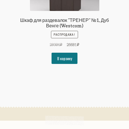
Шкаф для раздевалок "ТРЕНЕР" №1, Дуб
Венге (Westcom)
РАСПРОДАЖА!
Первоначальная
Текущая
28904
₽
26681
₽
цена
цена:
составляла
26681₽.
В корзину
28904₽.