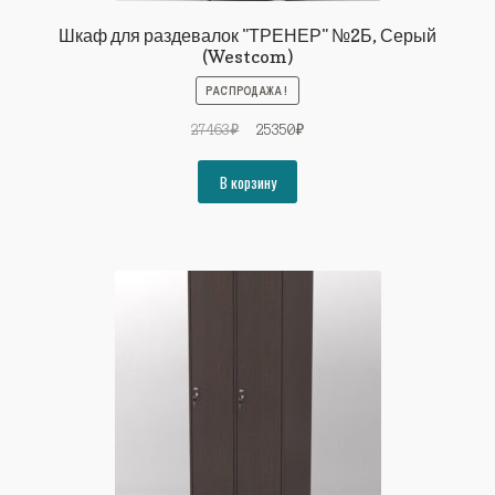
Шкаф для раздевалок "ТРЕНЕР" №2Б, Серый
(Westcom)
РАСПРОДАЖА!
Первоначальная
Текущая
27463
₽
25350
₽
цена
цена:
составляла
25350₽.
В корзину
27463₽.