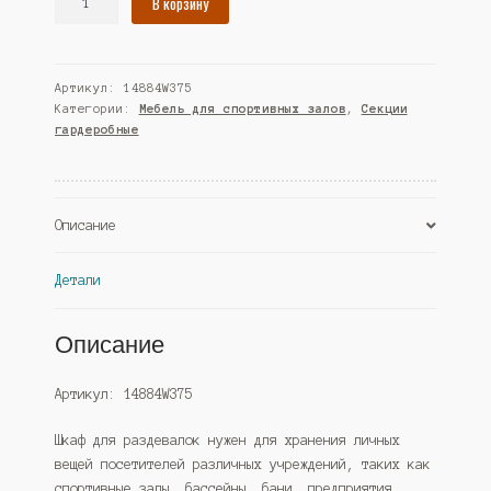
В корзину
товара
Шкаф
для
Артикул:
14884W375
раздевалок
Категории:
Мебель для спортивных залов
,
Секции
"ФИТНЕС"
гардеробные
№6,
Дуб
Золотистый
и
Описание
Крем
Вайс
Детали
(Westcom)
Описание
Артикул: 14884W375
Шкаф для раздевалок нужен для хранения личных
вещей посетителей различных учреждений, таких как
спортивные залы, бассейны, бани, предприятия,