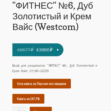
"ФИТНЕС" №6, Дуб
Золотистый и Крем
Вайс (Westcom)
Первоначальная
Текущая
46677
₽
43086
₽
цена
цена:
составляла
43086₽.
Шкаф для раздевалок "ФИТНЕС" №6, Дуб Золотистый и
Крем Вайс U1148-U2236
46677₽.
Хочу купить на Портале поставщиков
Купить на ЕАТ.РФ
Количество