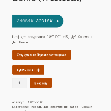
Первоначальная
Текущая
34684
₽
32016
₽
цена
цена:
составляла
32016₽.
Шкаф для раздевалок "ФИТНЕС" №1Б, Дуб Сонома +
Дуб Венге
34684₽.
Хочу купить на Портале поставщиков
Купить на ЕАТ.РФ
Количество
В корзину
товара
Шкаф
для
Артикул:
14877W105
раздевалок
Категории:
Мебель для спортивных залов
,
Секции
"ФИТНЕС"