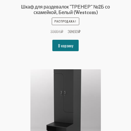
Шкаф для раздевалок "ТРЕНЕР" №2Б со
скамейкой, Белый (Westcom)
РАСПРОДАЖА!
Первоначальная
Текущая
33034
₽
30493
₽
цена
цена:
составляла
30493₽.
В корзину
33034₽.