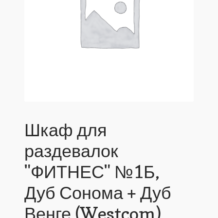
Шкаф для
раздевалок
"ФИТНЕС" №1Б,
Дуб Сонома + Дуб
Венге (Westcom)