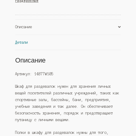
гардеробные
№1Б,
Дуб
Сонома
+
Описание
Дуб
Венге
Детали
(Westcom)
Описание
Артикул: 14877W105
Шкаф для раздевалок нужен для хранения личных
вещей посетителей различных учреждений, таких как
спортивные залы, бассейны, бани, предприятия,
учебные заведения и так далее. Он обеспечивает
безопасность хранения, порядок и предотвращает
путаницу с личными вещами.
Полки в шкафу для раздевалок нужны для того,