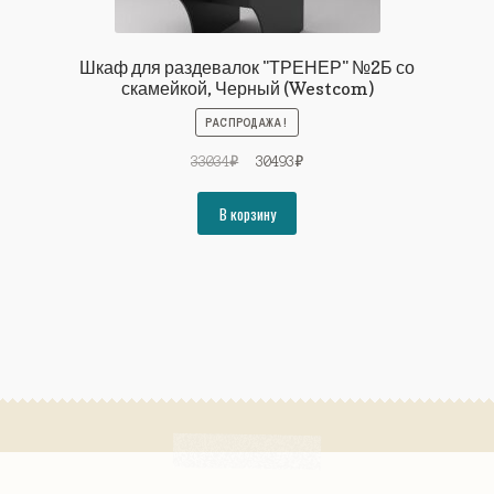
Шкаф для раздевалок "ТРЕНЕР" №2Б со
скамейкой, Черный (Westcom)
РАСПРОДАЖА!
Первоначальная
Текущая
33034
₽
30493
₽
цена
цена:
составляла
30493₽.
В корзину
33034₽.