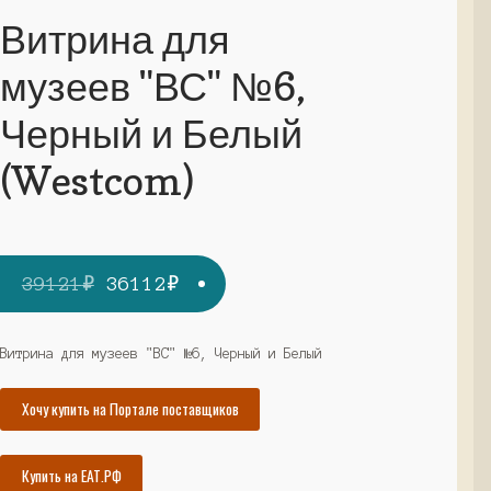
Витрина для
музеев "ВС" №6,
Черный и Белый
(Westcom)
Первоначальная
Текущая
39121
₽
36112
₽
цена
цена:
составляла
36112₽.
Витрина для музеев "ВС" №6, Черный и Белый
39121₽.
Хочу купить на Портале поставщиков
Купить на ЕАТ.РФ