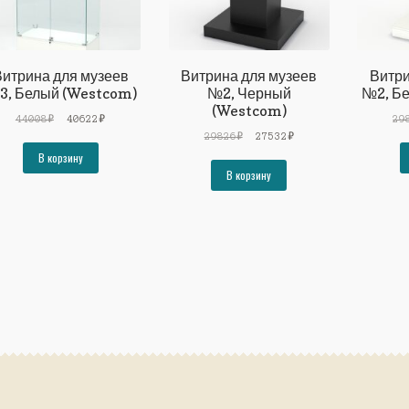
итрина для музеев
Витрина для музеев
Витри
3, Белый (Westcom)
№2, Черный
№2, Б
(Westcom)
Первоначальная
Текущая
44008
₽
40622
₽
29
цена
цена:
Первоначальная
Текущая
29826
₽
27532
₽
составляла
40622₽.
цена
цена:
В корзину
44008₽.
составляла
27532₽.
В корзину
29826₽.