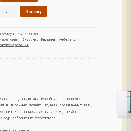
Количество
В корзину
товара
Витрина
для
Артикул:
14863W10W1
музеев
Категории:
Витрины
,
Витрины
,
Мебель для
"ВС"
экспонирования
№6,
Черный
и
Белый
(Westcom)
отана специально для музейных экспонатов.
оят в школьных музеях, музеях посвященных ВОВ,
Все витрины запираются на замок, чтобы
ез чур любопытных посетителей.
артных вариантах.