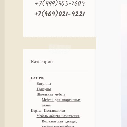
+7(999)905-7604
+7(969)021-9221
Категории
ЕАТ.РФ
Витрины
Трибуны
Школьная мебель
Мебель для спортивных
залов
Портал Поставщиков
Мебель общего назначения
Вешалки для одежды,
секции гардеробные