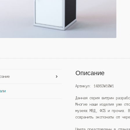
Описание
сание
Артикул: 14863W10W1
али
Данная серия витрин разраб
Многие наши изделия уже ст
музеях МВД, ФСБ и прочих. 
сохранить экспонаты от чер
Цвета представлены в станд