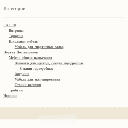
Категории
ЕАТ.РФ
Витрины
Трибуны
Школьная мебель
Мебель для спортивных залов
Портал Поставщиков
Мебель общего назначения
Вешалки для одежды, секции гардеробные
Секции гардеробные
Витрины
Мебель для экспонирования
Стойки ресепшн
Трибуны
Новинки