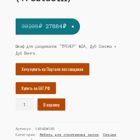
Первоначальная
Текущая
30208
₽
27884
₽
цена
цена:
составляла
27884₽.
Шкаф для раздевалок "ТРЕНЕР" №2А, Дуб Сонома +
Дуб Венге
30208₽.
Хочу купить на Портале поставщиков
Купить на ЕАТ.РФ
Количество
В корзину
товара
Шкаф
для
Артикул:
14848W105
раздевалок
Категории:
Мебель для спортивных залов
,
Секции
"ТРЕНЕР"