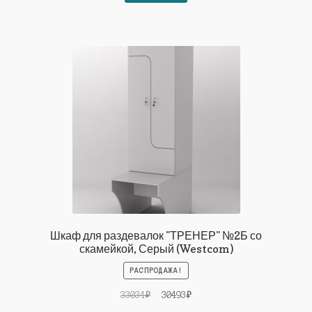
28904₽.
Шкаф для раздевалок "ТРЕНЕР" №2Б со
скамейкой, Серый (Westcom)
РАСПРОДАЖА!
Первоначальная
Текущая
33034
₽
30493
₽
цена
цена: