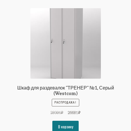
Шкаф для раздевалок "ТРЕНЕР" №1, Серый
(Westcom)
РАСПРОДАЖА!
Первоначальная
Текущая
28904
₽
26681
₽
цена
цена:
составляла
26681₽.
В корзину