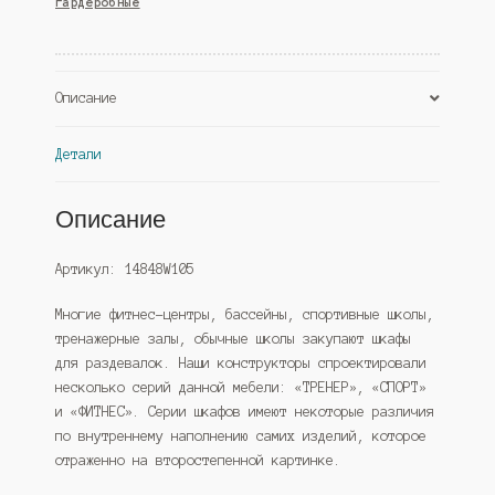
гардеробные
№2А,
Дуб
Сонома
+
Описание
Дуб
Венге
Детали
(Westcom)
Описание
Артикул: 14848W105
Многие фитнес-центры, бассейны, спортивные школы,
тренажерные залы, обычные школы закупают шкафы
для раздевалок. Наши конструкторы спроектировали
несколько серий данной мебели: «ТРЕНЕР», «СПОРТ»
и «ФИТНЕС». Серии шкафов имеют некоторые различия
по внутреннему наполнению самих изделий, которое
отраженно на второстепенной картинке.