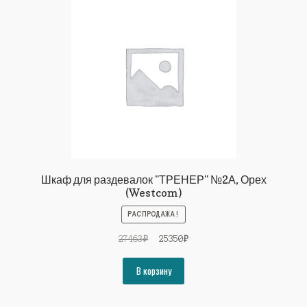
Шкаф для раздевалок "ТРЕНЕР" №2А, Орех
(Westcom)
РАСПРОДАЖА!
Первоначальная
Текущая
27463
₽
25350
₽
цена
цена:
составляла
25350₽.
В корзину
27463₽.