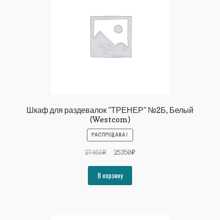
Шкаф для раздевалок "ТРЕНЕР" №2Б, Белый
(Westcom)
РАСПРОДАЖА!
Первоначальная
Текущая
27463
₽
25350
₽
цена
цена:
составляла
25350₽.
В корзину
27463₽.