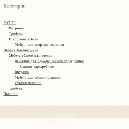
Категории
ЕАТ.РФ
Витрины
Трибуны
Школьная мебель
Мебель для спортивных залов
Портал Поставщиков
Мебель общего назначения
Вешалки для одежды, секции гардеробные
Секции гардеробные
Витрины
Мебель для экспонирования
Стойки ресепшн
Трибуны
Новинки