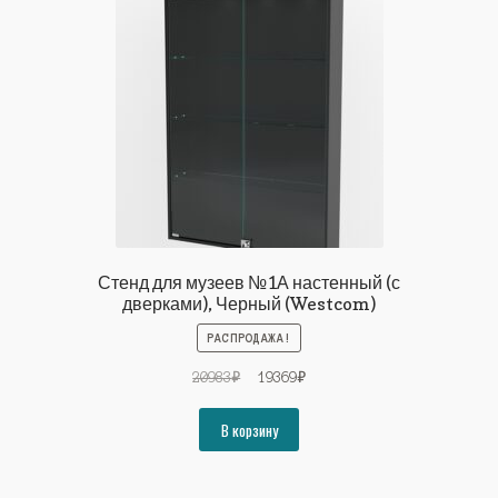
Стенд для музеев №1А настенный (с
дверками), Черный (Westcom)
РАСПРОДАЖА!
Первоначальная
Текущая
20983
₽
19369
₽
цена
цена:
составляла
19369₽.
В корзину
20983₽.