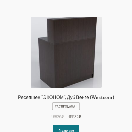
Ресепшен "ЭКОНОМ", Дуб Венге (Westcom)
РАСПРОДАЖА!
Первоначальная
Текущая
16826
₽
15532
₽
цена
цена:
составляла
15532₽.
В корзину