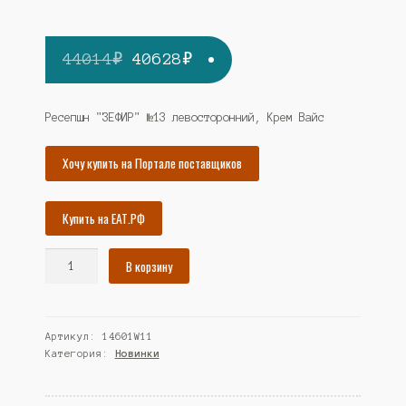
Первоначальная
Текущая
44014
₽
40628
₽
цена
цена:
составляла
40628₽.
Ресепшн "ЗЕФИР" №13 левосторонний, Крем Вайс
44014₽.
Хочу купить на Портале поставщиков
Купить на ЕАТ.РФ
Количество
В корзину
товара
Ресепшн
"ЗЕФИР"
Артикул:
14601W11
№13
Категория:
Новинки
левосторонний,
Крем
Вайс