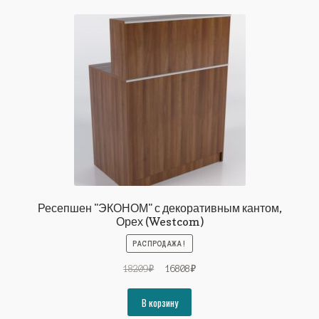
Ресепшен "ЭКОНОМ" с декоративным кантом,
Орех (Westcom)
РАСПРОДАЖА!
Первоначальная
Текущая
18209
₽
16808
₽
цена
цена:
составляла
16808₽.
В корзину
18209₽.