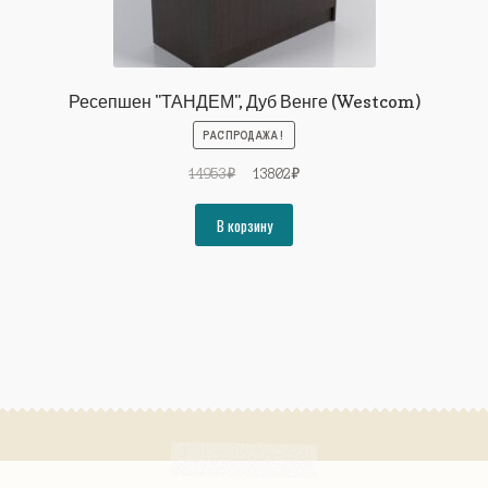
Ресепшен "ТАНДЕМ", Дуб Венге (Westcom)
РАСПРОДАЖА!
Первоначальная
Текущая
14953
₽
13802
₽
цена
цена:
составляла
13802₽.
В корзину
14953₽.