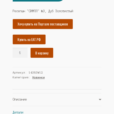
цена
цена:
составляла
20640₽.
Ресепшн "СИМПЛ" №3, Дуб Золотистый
22360₽.
Хочу купить на Портале поставщиков
Купить на ЕАТ.РФ
Количество
В корзину
товара
Ресепшн
"СИМПЛ"
Артикул:
14383W12
№3,
Категория:
Новинки
Дуб
Золотистый
(Westcom)
Описание
Детали