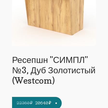
Ресепшн "СИМПЛ"
№3, Дуб Золотистый
(Westcom)
Первоначальная
Текущая
22360
₽
20640
₽