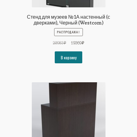
Стенд для музеев №1А настенный (с
дверками), Черный (Westcom)
РАСПРОДАЖА!
Первоначальная
Текущая
20983
₽
19369
₽
цена
цена:
составляла
19369₽.
В корзину
20983₽.