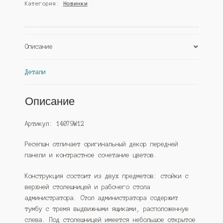
Категория:
Новинки
№1В
с
левосторонней
тумбой
Описание
с
ящиками,
Дуб
Детали
Золотистый
(Westcom)
Описание
Артикул: 14079W12
Ресепшн отличает оригинальный декор передней
панели и контрастное сочетание цветов.
Конструкция состоит из двух предметов: стойки с
верхней столешницей и рабочего стола
администратора. Стол администратора содержит
тумбу с тремя выдвижными ящиками, расположенную
слева. Под столешницей имеется небольшое открытое