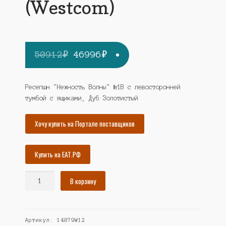
(Westcom)
Первоначальная
Текущая
50912
₽
46996
₽
цена
цена:
составляла
46996₽.
Ресепшн "Нежность Волны" №1В с левосторонней
тумбой с ящиками, Дуб Золотистый
50912₽.
Хочу купить на Портале поставщиков
Купить на ЕАТ.РФ
Количество
В корзину
товара
Ресепшн
"Нежность
Артикул:
14079W12
Волны"