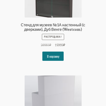
Стенд для музеев №1А настенный (с
дверками), Дуб Венге (Westcom)
РАСПРОДАЖА!
Первоначальная
Текущая
20983
₽
19369
₽
цена
цена:
составляла
19369₽.
В корзину
20983₽.