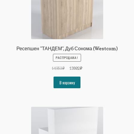
Ресепшен "ТАНДЕМ", Дуб Сонома (Westcom)
РАСПРОДАЖА!
Первоначальная
Текущая
14953
₽
13802
₽
цена
цена:
составляла
13802₽.
В корзину
14953₽.