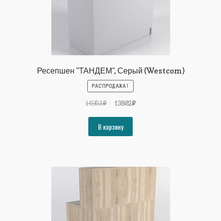
Ресепшен "ТАНДЕМ", Серый (Westcom)
РАСПРОДАЖА!
Первоначальная
Текущая
14953
₽
13802
₽
цена
цена:
составляла
13802₽.
В корзину
14953₽.