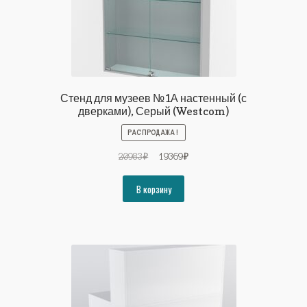
Стенд для музеев №1А настенный (с
дверками), Серый (Westcom)
РАСПРОДАЖА!
Первоначальная
Текущая
20983
₽
19369
₽
цена
цена:
составляла
19369₽.
В корзину
20983₽.