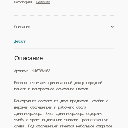
Категория:
Новинки
№1Б
с
левосторонней
тумбой
Описание
с
ящиками,
Черный
Детали
и
Белый
Описание
(Westcom)
Артикул: 14078W103
Ресепшн отличает оригинальный декор передней
панели и контрастное сочетание цветов.
Конструкция состоит из двух предметов: стойки с
верхней столешницей и рабочего стола
администратора. Стол администратора содержит
тумбу с тремя выдвижными ящиками, расположенную
слева. Под столешницей имеется небольшое открытое