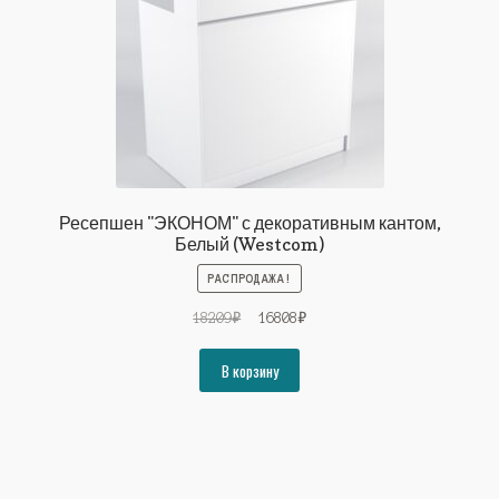
Ресепшен "ЭКОНОМ" с декоративным кантом,
Белый (Westcom)
РАСПРОДАЖА!
Первоначальная
Текущая
18209
₽
16808
₽
цена
цена:
составляла
16808₽.
В корзину
18209₽.