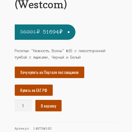
(Westcom)
Первоначальная
Текущая
56001
₽
51694
₽
цена
цена:
составляла
51694₽.
Ресепшн "Нежность Волны" №1Б с левосторонней
тумбой с ящиками, Черный и Белый
56001₽.
Хочу купить на Портале поставщиков
Купить на ЕАТ.РФ
Количество
В корзину
товара
Ресепшн
"Нежность
Артикул:
14078W103
Волны"