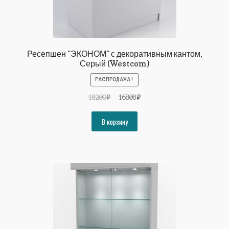
Ресепшен "ЭКОНОМ" с декоративным кантом,
Серый (Westcom)
РАСПРОДАЖА!
Первоначальная
Текущая
18209
₽
16808
₽
цена
цена:
составляла
16808₽.
В корзину
18209₽.