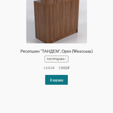
Ресепшен "ТАНДЕМ", Орех (Westcom)
РАСПРОДАЖА!
Первоначальная
Текущая
14953
₽
13802
₽
цена
цена:
составляла
13802₽.
В корзину
14953₽.