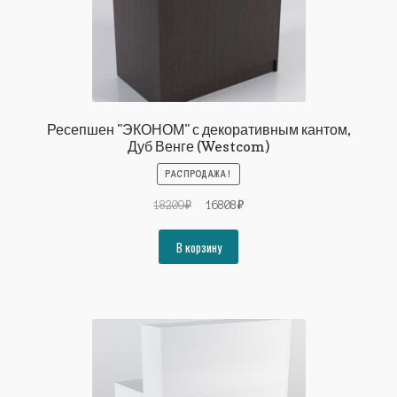
Ресепшен "ЭКОНОМ" с декоративным кантом,
Дуб Венге (Westcom)
РАСПРОДАЖА!
Первоначальная
Текущая
18209
₽
16808
₽
цена
цена:
составляла
16808₽.
В корзину
18209₽.