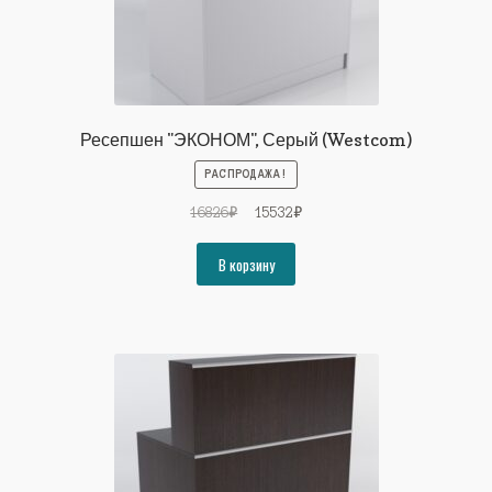
Ресепшен "ЭКОНОМ", Серый (Westcom)
РАСПРОДАЖА!
Первоначальная
Текущая
16826
₽
15532
₽
цена
цена:
составляла
15532₽.
В корзину
16826₽.