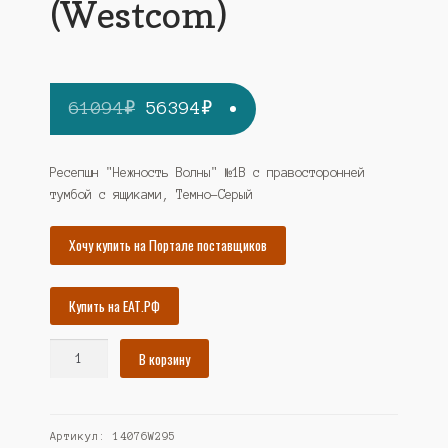
(Westcom)
Первоначальная
Текущая
61094
₽
56394
₽
цена
цена:
составляла
56394₽.
Ресепшн "Нежность Волны" №1В с правосторонней
тумбой с ящиками, Темно-Серый
61094₽.
Хочу купить на Портале поставщиков
Купить на ЕАТ.РФ
Количество
В корзину
товара
Ресепшн
"Нежность
Артикул:
14076W295
Волны"