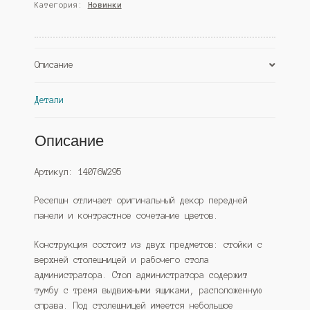
Категория:
Новинки
№1В
с
правосторонней
тумбой
Описание
с
ящиками,
Темно-
Детали
Серый
(Westcom)
Описание
Артикул: 14076W295
Ресепшн отличает оригинальный декор передней
панели и контрастное сочетание цветов.
Конструкция состоит из двух предметов: стойки с
верхней столешницей и рабочего стола
администратора. Стол администратора содержит
тумбу с тремя выдвижными ящиками, расположенную
справа. Под столешницей имеется небольшое