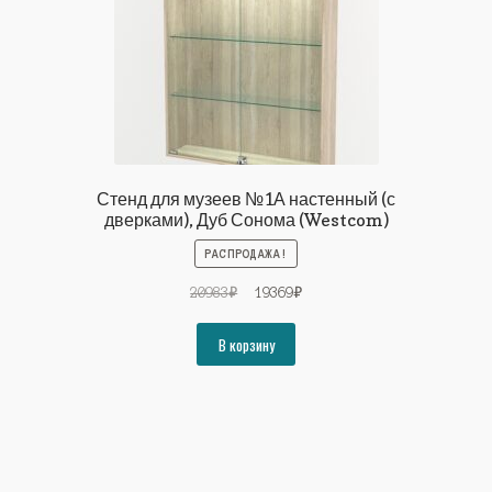
Стенд для музеев №1А настенный (с
дверками), Дуб Сонома (Westcom)
РАСПРОДАЖА!
Первоначальная
Текущая
20983
₽
19369
₽
цена
цена:
составляла
19369₽.
В корзину
20983₽.