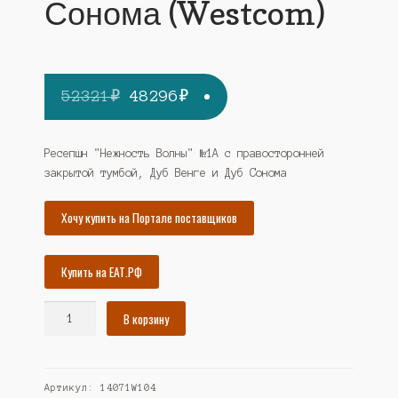
Сонома (Westcom)
Первоначальная
Текущая
52321
₽
48296
₽
цена
цена:
составляла
48296₽.
Ресепшн "Нежность Волны" №1А с правосторонней
закрытой тумбой, Дуб Венге и Дуб Сонома
52321₽.
Хочу купить на Портале поставщиков
Купить на ЕАТ.РФ
Количество
В корзину
товара
Ресепшн
"Нежность
Артикул:
14071W104
Волны"