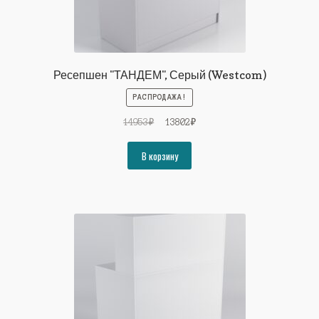
Ресепшен "ТАНДЕМ", Серый (Westcom)
РАСПРОДАЖА!
Первоначальная
Текущая
14953
₽
13802
₽
цена
цена:
составляла
13802₽.
В корзину
14953₽.