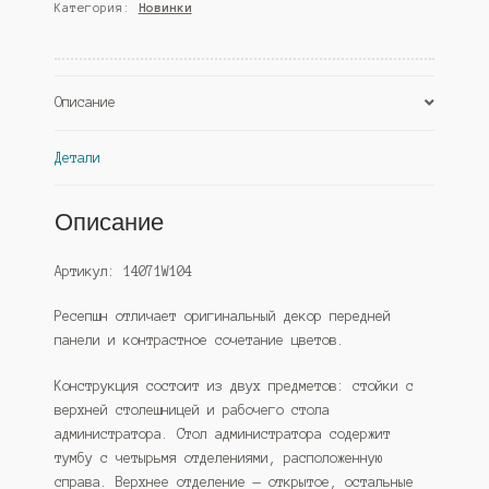
Категория:
Новинки
№1А
с
правосторонней
закрытой
Описание
тумбой,
Дуб
Венге
Детали
и
Дуб
Описание
Сонома
(Westcom)
Артикул: 14071W104
Ресепшн отличает оригинальный декор передней
панели и контрастное сочетание цветов.
Конструкция состоит из двух предметов: стойки с
верхней столешницей и рабочего стола
администратора. Стол администратора содержит
тумбу с четырьмя отделениями, расположенную
справа. Верхнее отделение — открытое, остальные