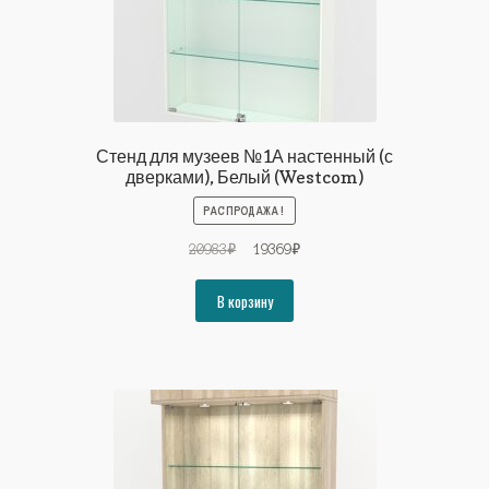
Стенд для музеев №1А настенный (с
дверками), Белый (Westcom)
РАСПРОДАЖА!
Первоначальная
Текущая
20983
₽
19369
₽
цена
цена:
составляла
19369₽.
В корзину
20983₽.