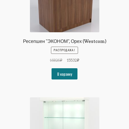
Ресепшен "ЭКОНОМ", Орех (Westcom)
РАСПРОДАЖА!
Первоначальная
Текущая
16826
₽
15532
₽
цена
цена:
составляла
15532₽.
В корзину
16826₽.