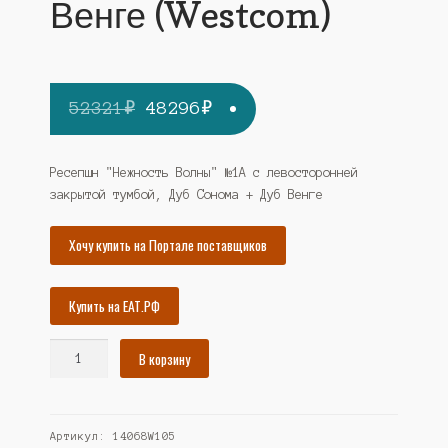
Венге (Westcom)
Первоначальная
Текущая
52321
₽
48296
₽
цена
цена:
составляла
48296₽.
Ресепшн "Нежность Волны" №1А с левосторонней
закрытой тумбой, Дуб Сонома + Дуб Венге
52321₽.
Хочу купить на Портале поставщиков
Купить на ЕАТ.РФ
Количество
В корзину
товара
Ресепшн
"Нежность
Артикул:
14068W105
Волны"