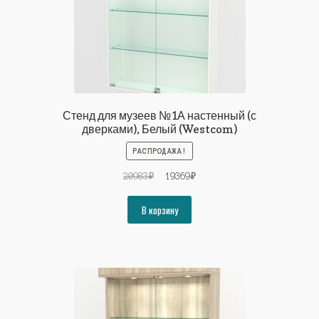
Стенд для музеев №1А настенный (с
дверками), Белый (Westcom)
РАСПРОДАЖА!
Первоначальная
Текущая
20983
₽
19369
₽
цена
цена:
составляла
19369₽.
В корзину
20983₽.