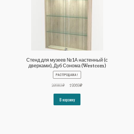
Стенд для музеев №1А настенный (с
дверками), Дуб Сонома (Westcom)
РАСПРОДАЖА!
Первоначальная
Текущая
20983
₽
19369
₽
цена
цена:
составляла
19369₽.
В корзину
20983₽.