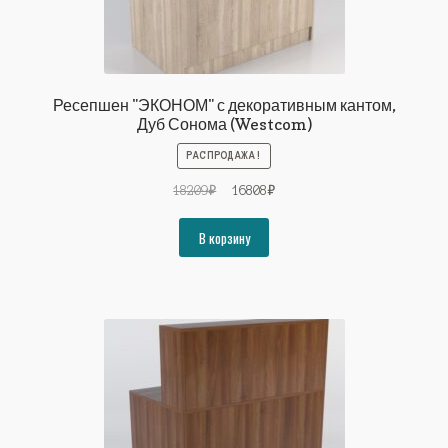
Ресепшен "ЭКОНОМ" с декоративным кантом,
Дуб Сонома (Westcom)
РАСПРОДАЖА!
Первоначальная
Текущая
18209
₽
16808
₽
цена
цена:
составляла
16808₽.
В корзину
18209₽.