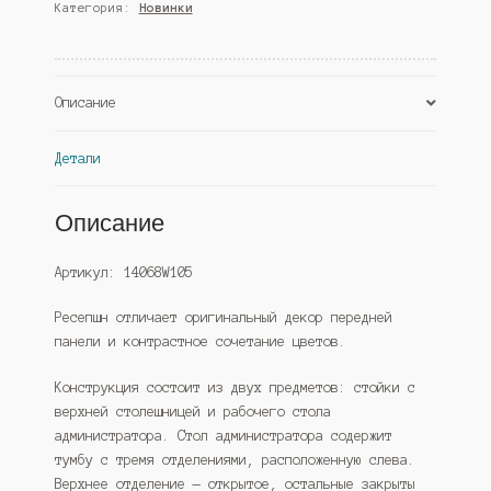
Категория:
Новинки
№1А
с
левосторонней
закрытой
Описание
тумбой,
Дуб
Сонома
Детали
+
Дуб
Описание
Венге
(Westcom)
Артикул: 14068W105
Ресепшн отличает оригинальный декор передней
панели и контрастное сочетание цветов.
Конструкция состоит из двух предметов: стойки с
верхней столешницей и рабочего стола
администратора. Стол администратора содержит
тумбу с тремя отделениями, расположенную слева.
Верхнее отделение — открытое, остальные закрыты