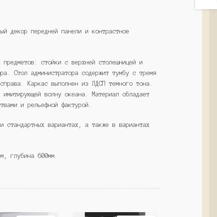
Золотистый
и
Крем
ный декор передней панели и контрастное
Вайс
(Westcom)
х предметов: стойки с верхней столешницей и
ора. Стол администратора содержит тумбу с тремя
 справа. Каркас выполнен из ЛДСП темного тона.
, имитирующей волну океана. Материал обладает
ствами и рельефной фактурой.
ми стандартных вариантах, а также в вариантах
мм, глубина 600мм.