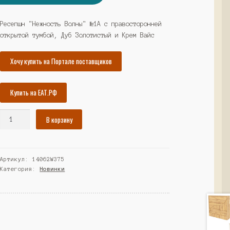
цена
цена:
составляла
51944₽.
Ресепшн "Нежность Волны" №1А с правосторонней
открытой тумбой, Дуб Золотистый и Крем Вайс
56273₽.
Хочу купить на Портале поставщиков
Купить на ЕАТ.РФ
Количество
В корзину
товара
Ресепшн
"Нежность
Артикул:
14062W375
Волны"
Категория:
Новинки
№1А
с
правосторонней
открытой
тумбой,
Дуб