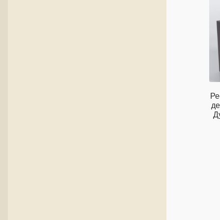
Ре
де
Д