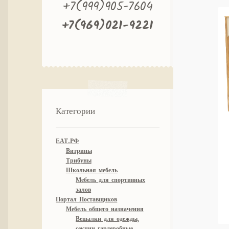
+7(999)905-7604
+7(969)021-9221
Категории
ЕАТ.РФ
Витрины
Трибуны
Школьная мебель
Мебель для спортивных
залов
Портал Поставщиков
Мебель общего назначения
Вешалки для одежды,
секции гардеробные