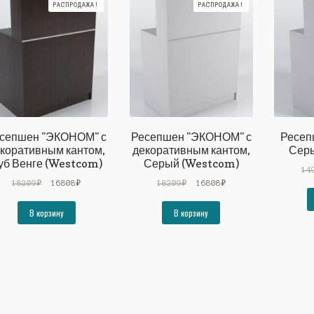
РАСПРОДАЖА!
РАСПРОДАЖА!
сепшен "ЭКОНОМ" с
Ресепшен "ЭКОНОМ" с
Ресеп
коративным кантом,
декоративным кантом,
Серы
уб Венге (Westcom)
Серый (Westcom)
14
Первоначальная
Текущая
Первоначальная
Текущая
18209
₽
16808
₽
18209
₽
16808
₽
цена
цена:
цена
цена:
составляла
16808₽.
составляла
16808₽.
В корзину
В корзину
18209₽.
18209₽.