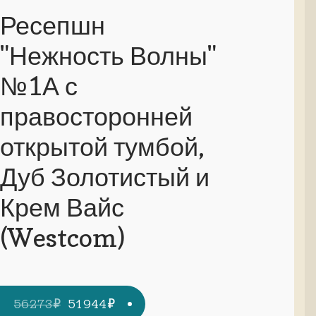
Ресепшн
"Нежность Волны"
№1А с
правосторонней
открытой тумбой,
Дуб Золотистый и
Крем Вайс
(Westcom)
Первоначальная
Текущая
56273
₽
51944
₽