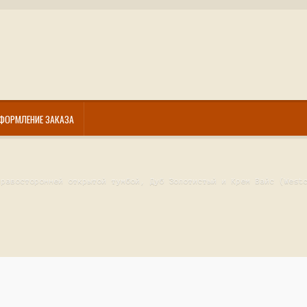
ФОРМЛЕНИЕ ЗАКАЗА
правосторонней открытой тумбой, Дуб Золотистый и Крем Вайс (West