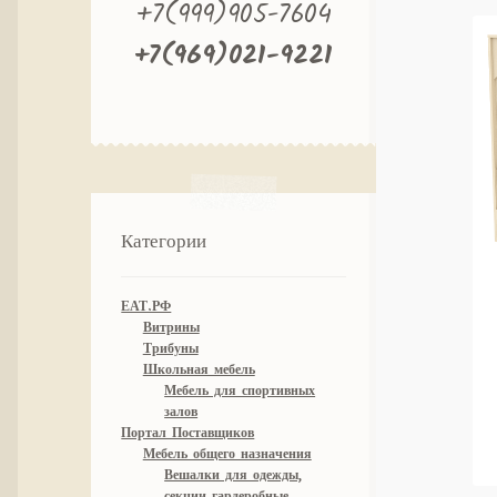
+7(999)905-7604
+7(969)021-9221
Категории
ЕАТ.РФ
Витрины
Трибуны
Школьная мебель
Мебель для спортивных
залов
Портал Поставщиков
Мебель общего назначения
Вешалки для одежды,
секции гардеробные