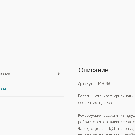
Описание
сание
Артикул: 14059W11
али
Ресепшн отличает оригиналь
сочетание цветов.
Конструкция состоит из дву
рабочего стола администрат
Фасад отделан ЛДСП панелью