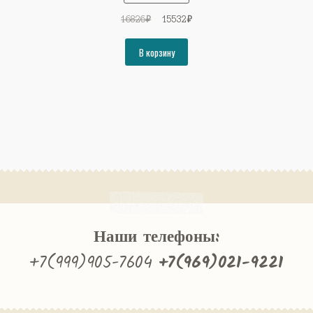
Первоначальная
Текущая
16826
₽
15532
₽
цена
цена:
составляла
15532₽.
В корзину
16826₽.
Наши телефоны:
+7(999)905-7604
+7(969)021-9221