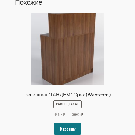
Похожие
Ресепшен "ТАНДЕМ", Орех (Westcom)
РАСПРОДАЖА!
Первоначальная
Текущая
14953
₽
13802
₽
цена
цена:
составляла
13802₽.
В корзину
14953₽.