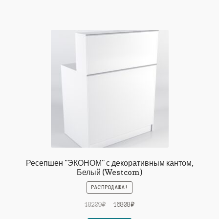
Ресепшен "ЭКОНОМ" с декоративным кантом,
Белый (Westcom)
РАСПРОДАЖА!
Первоначальная
Текущая
18209
₽
16808
₽
цена
цена: