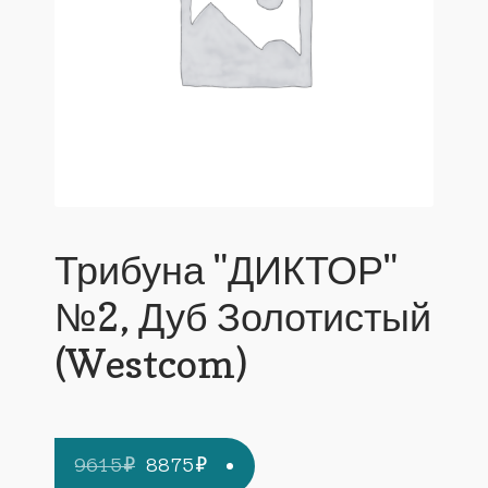
Трибуна "ДИКТОР"
№2, Дуб Золотистый
(Westcom)
Первоначальная
Текущая
9615
₽
8875
₽