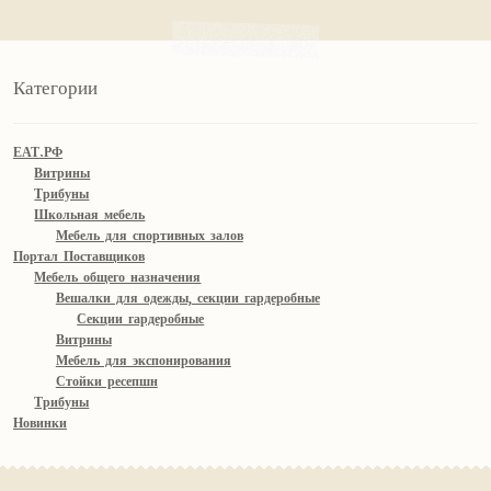
Категории
ЕАТ.РФ
Витрины
Трибуны
Школьная мебель
Мебель для спортивных залов
Портал Поставщиков
Мебель общего назначения
Вешалки для одежды, секции гардеробные
Секции гардеробные
Витрины
Мебель для экспонирования
Стойки ресепшн
Трибуны
Новинки