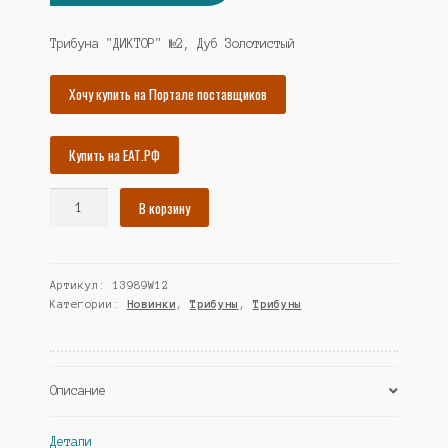
цена
цена:
составляла
8875₽.
Трибуна "ДИКТОР" №2, Дуб Золотистый
9615₽.
Хочу купить на Портале поставщиков
Купить на ЕАТ.РФ
Количество
В корзину
товара
Трибуна
"ДИКТОР"
Артикул:
13989W12
№2,
Категории:
Новинки
,
Трибуны
,
Трибуны
Дуб
Золотистый
(Westcom)
Описание
Детали