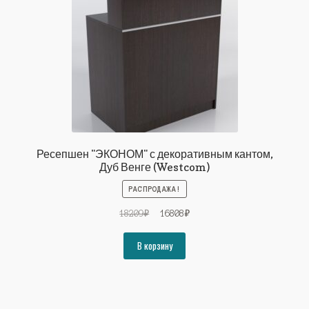
Ресепшен "ЭКОНОМ" с декоративным кантом,
Дуб Венге (Westcom)
РАСПРОДАЖА!
Первоначальная
Текущая
18209
₽
16808
₽
цена
цена:
составляла
16808₽.
В корзину
18209₽.