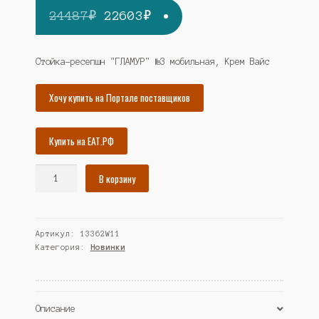
Первоначальная
Текущая
24487
₽
22603
₽
цена
цена:
составляла
22603₽.
Стойка-ресепшн "ГЛАМУР" №3 мобильная, Крем Вайс
24487₽.
Хочу купить на Портале поставщиков
Купить на ЕАТ.РФ
Количество
В корзину
товара
Стойка-
ресепшн
Артикул:
13362W11
"ГЛАМУР"
Категория:
Новинки
№3
мобильная,
Крем
Вайс
Описание
(Westcom)