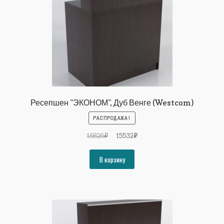
Ресепшен "ЭКОНОМ", Дуб Венге (Westcom)
РАСПРОДАЖА!
Первоначальная
Текущая
16826
₽
15532
₽
цена
цена:
составляла
15532₽.
В корзину
16826₽.