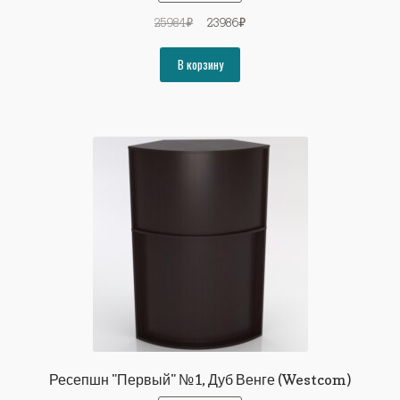
Первоначальная
Текущая
25984
₽
23986
₽
цена
цена:
составляла
23986₽.
В корзину
25984₽.
Ресепшн "Первый" №1, Дуб Венге (Westcom)