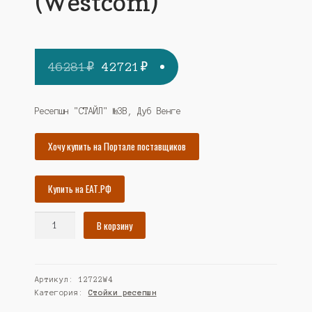
(Westcom)
Первоначальная
Текущая
46281
₽
42721
₽
цена
цена:
составляла
42721₽.
Ресепшн "СТАЙЛ" №3В, Дуб Венге
46281₽.
Хочу купить на Портале поставщиков
Купить на ЕАТ.РФ
Количество
В корзину
товара
Ресепшн
"СТАЙЛ"
Артикул:
12722W4
№3В,
Категория:
Стойки ресепшн
Дуб
Венге