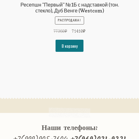
Ресепшн "Первый" №1Б с надставкой (тон.
стекло), Дуб Венге (Westcom)
РАСПРОДАЖА!
Первоначальная
Текущая
77360
₽
71410
₽
цена
цена:
составляла
71410₽.
В корзину
77360₽.
Наши телефоны: