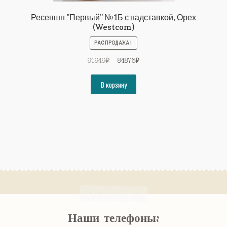
Ресепшн "Первый" №1Б с надставкой, Орех
(Westcom)
РАСПРОДАЖА!
Первоначальная
Текущая
91949
₽
84876
₽
цена
цена:
составляла
84876₽.
В корзину
91949₽.
Наши телефоны: