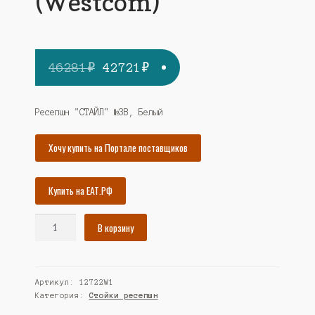
(Westcom)
Первоначальная
Текущая
46281
₽
42721
₽
цена
цена:
составляла
42721₽.
Ресепшн "СТАЙЛ" №3В, Белый
46281₽.
Хочу купить на Портале поставщиков
Купить на ЕАТ.РФ
Количество
В корзину
товара
Ресепшн
"СТАЙЛ"
Артикул:
12722W1
№3В,
Категория:
Стойки ресепшн
Белый
(Westcom)