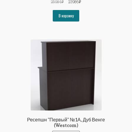
Первоначальная
Текущая
25984
₽
23986
₽
цена
цена:
составляла
23986₽.
В корзину
25984₽.
Ресепшн "Первый" №1А, Дуб Венге
(Westcom)